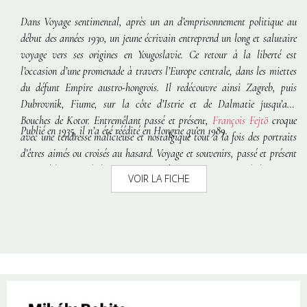
Dans
Voyage sentimental
, après un an d’emprisonnement politique au
début des années 1930, un jeune écrivain entreprend un long et salutaire
voyage vers ses origines en Yougoslavie. Ce retour à la liberté est
l’occasion d’une promenade à travers l’Europe centrale, dans les miettes
du défunt Empire austro-hongrois. Il redécouvre ainsi Zagreb, puis
Dubrovnik, Fiume, sur la côte d’Istrie et de Dalmatie jusqu’aux
Bouches de Kotor. Entremêlant passé et présent,
François Fejtö
croque
Publié en 1935, il n’a été réédité en Hongrie qu’en 1989.
avec une tendresse malicieuse et nostalgique tout à la fois des portraits
d’êtres aimés ou croisés au hasard. Voyage et souvenirs, passé et présent
se succèdent au fil des pages organisées comme un journal de voyage.
VOIR LA FICHE
Volontairement lyrique, le livre révèle un aspect peu connu de cet
éminent historien et analyste politique, à l’aurore de son talent.