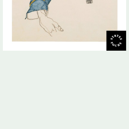
Également disponible
en version numérique