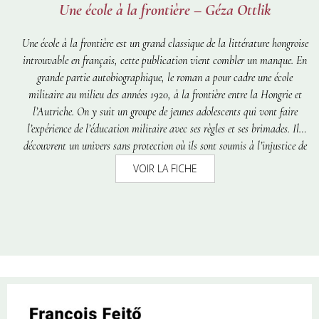
Une école à la frontière – Géza Ottlik
Une école à la frontière
est un grand classique de la littérature hongroise
introuvable en français, cette publication vient combler un manque.
En
grande partie autobiographique, le roman a pour cadre une école
militaire au milieu des années 1920, à la frontière entre la Hongrie et
l’Autriche. On y suit un groupe de jeunes adolescents qui vont faire
l’expérience de l’éducation militaire avec ses règles et ses brimades. Ils
découvrent un univers sans protection où ils sont soumis à l’injustice de
la hiérarchie militaire et des élèves plus âgés. Les réflexions sur
VOIR LA FICHE
l’arbitraire collectif ou les décisions individuelles évoquent Robert Musil
et
Les Désarrois de l’élève Törless
tout en s’inscrivant parfaitement dans
la tradition du
Bildungsroman,
le roman d’apprentissage.
Une école à la
frontière
est donc l’évocation douce-amère du monde de l’enfance, mais
aussi un regard acéré sur l’humain et la relation entre individu et
société. On peut y lire également une parabole de l’oppression politique,
qui a sans aucun doute fait son succès.