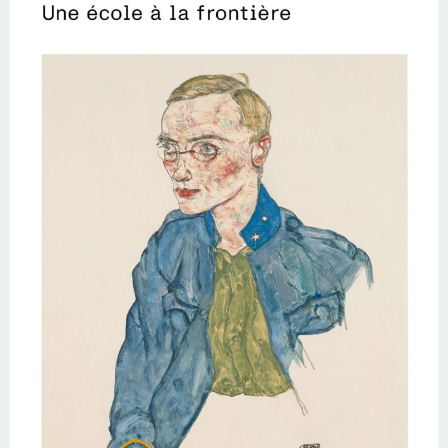
de ce bonheur qui, comme chez les autres personnages du tableau,
miroir du village, est inexistant chez ses habitants. Rézi, jeune fille
allemande rebelle, et Gilike, petit porcher rêveur, l’aident dans sa quête,
tout comme, à sa façon, Adám Török, le mauvais garçon insoumis.
L’espace étriqué du village contraste avec la nostalgie d’István pour les
grands espaces libres parcourus par ses ancêtres bergers nomades, ou
encore le rêve de certains de partir pour les contrées lointaines
d’Amérique. Mais la déflagration mondiale vient bouleverser cet univers.
Le pouvoir a changé, István revient de la guerre, blessé, l’adolescent
rêveur est devenu adulte et trouve la paix en épousant Rézi. La vie
reprend. Mais avec le recul de l’Histoire, cette fin idyllique n’est-elle pas
illusoire ? Le soldat à la fleur est désormais bien loin. Et pour István,
convaincu d’être servi par la chance, le passage à l’âge adulte va
s’accomplir dans la tourmente et changer bien des choses pour lui-même
et ses proches.
Nándor Gion
sait construire des scènes fortes, notamment
celle du téméraire Adám Török qui tient tête au cocher armé d’un fouet,
celle des enfants misérables tenus en laisse chez eux comme des
animaux, ou encore les deux parties de cartes pipées teintées de vanité
ou de sadisme.