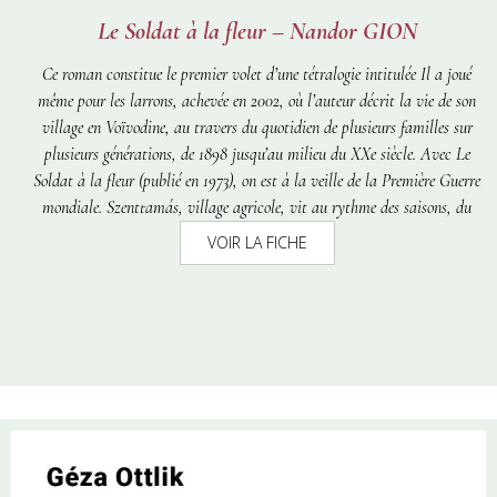
Le Soldat à la fleur – Nandor GION
Ce roman constitue le premier volet d’une tétralogie intitulée
Il a joué
même pour les larrons
, achevée en 2002, où l’auteur décrit la vie de son
village en Voïvodine, au travers du quotidien de plusieurs familles sur
plusieurs générations, de 1898 jusqu’au milieu du XXe siècle. Avec
Le
Soldat à la fleur
(publié en 1973), on est à la veille de la Première Guerre
mondiale. Szenttamás, village agricole, vit au rythme des saisons, du
dur labeur sur les terres. Les pauvres y côtoient les mieux lotis, les
VOIR LA FICHE
populations allemandes, hongroises et serbes cohabitent tant bien que
mal, la violence n’est jamais très loin. István, adolescent hongrois,
rêveur, veut échapper à ce monde rural et laid, auquel il paraît destiné.
Il gagne sa vie en jouant de la cithare dans les bals. Se réfugiant dans le
silence de la terrasse surélevée du calvaire d’où il peut observer la vie des
autres, il découvre sur l’une des peintures de la Passion, un soldat
romain singulier, arborant une fleur jaune brodée sur son uniforme,
étonnamment détaché de la brutalité de la scène. Son expression
heureuse et insolite soutient et obsède István. Il veut découvrir la raison