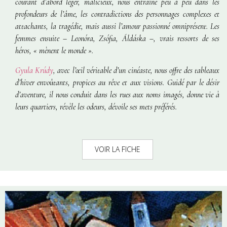
courant d’abord léger, malicieux, nous entraîne peu à peu dans les
profondeurs de l’âme, les contradictions des personnages complexes et
attachants, la tragédie, mais aussi l’amour passionné omniprésent. Les
femmes ensuite – Leonóra, Zsófia, Áldáska –, vrais ressorts de ses
héros, « mènent le monde ».
Gyula Krúdy
, avec l’œil véritable d’un cinéaste, nous offre des tableaux
d’hiver envoûtants, propices au rêve et aux visions. Guidé par le désir
d’aventure, il nous conduit dans les rues aux noms imagés, donne vie à
leurs quartiers, révèle les odeurs, dévoile ses mets préférés.
VOIR LA FICHE