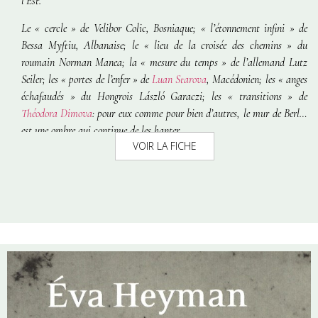
l’Est.
Le « cercle » de Velibor Colic, Bosniaque; « l’étonnement infini » de
Bessa Myftiu, Albanaise; le « lieu de la croisée des chemins » du
roumain Norman Manea; la « mesure du temps » de l’allemand Lutz
Seiler; les « portes de l’enfer » de
Luan Starova
, Macédonien; les « anges
échafaudés » du Hongrois László Garaczi; les « transitions » de
Théodora Dimova
: pour eux comme pour bien d’autres, le mur de Berlin
est une ombre qui continue de les hanter.
VOIR LA FICHE