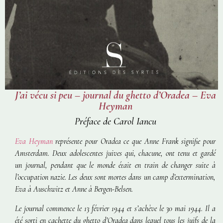
J’ai vécu si peu – journal du ghetto d’Oradea – Eva
Heyman
Préface de Carol Iancu
Eva Heyman
représente pour Oradea ce que Anne Frank signifie pour
Amsterdam. Deux adolescentes juives qui, chacune, ont tenu et gardé
un journal, pendant que le monde était en train de changer suite à
l’occupation nazie. Les deux sont mortes dans un camp d’extermination,
Eva à Auschwitz et Anne à Bergen-Belsen.
Le journal commence le 13 février 1944 et s’achève le 30 mai 1944. Il a
été sorti en cachette du ghetto d’Oradea dans lequel tous les juifs de la