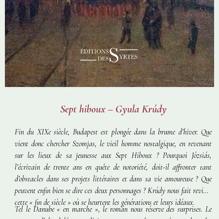
Sept hiboux – Gyula Krúdy
Fin du XIXe siècle, Budapest est plongée dans la brume d’hiver. Que
vient donc chercher Szomjas, le vieil homme nostalgique, en revenant
sur les lieux de sa jeunesse aux Sept Hiboux ? Pourquoi Józsiás,
l’écrivain de trente ans en quête de notoriété, doit-il affronter tant
d’obstacles dans ses projets littéraires et dans sa vie amoureuse ? Que
peuvent enfin bien se dire ces deux personnages ? Krúdy nous fait revivre
cette « fin de siècle » où se heurtent les générations et leurs idéaux.
Tel le Danube « en marche », le roman nous réserve des surprises. Le