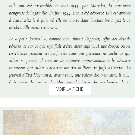
ville ont été rassemblés en mai 1944, par Mariska, la cuisinière
hongroise de la famille. En juin 1944, Eva a été déportée. Elle est arrivée
à Auschwitz le 6 juin, où elle est morte dans la chambre à gaz le 17
octobre. Elle avait treize ans.
Le « petit journal », comme Eva aimait l’appeler, offre des détails
pénétrants sur ce que signifiait d’être alors enfant. A une époque où les
restrictions avaient été renforcées sans que personne ne sache ce qui
allait se passer. Il restitue de manière impressionnante le désastre
imminent qui allait s’abattre sur des milliers de juifs d’Oradea. Le
journal d’Eva Heyman a, avant tout, une valeur documentaire; il a été
écrit entre les murs du plus grand ghetto du nord-ouest de la
VOIR LA FICHE
Transylvanie, déclaré comme modèle par les autorités fascistes de
Budapest, en raison de la terreur instaurée.