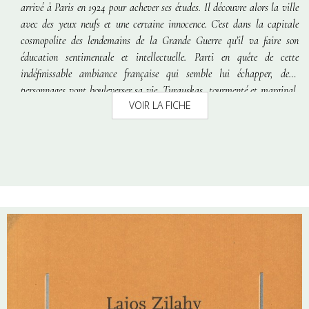
arrivé à Paris en 1924 pour achever ses études. Il découvre alors la ville
avec des yeux neufs et une certaine innocence. C’est dans la capitale
cosmopolite des lendemains de la Grande Guerre qu’il va faire son
éducation sentimentale et intellectuelle. Parti en quête de cette
indéfinissable ambiance française qui semble lui échapper, deux
personnages vont bouleverser sa vie. Turauskas, tourmenté et marginal,
VOIR LA FICHE
ainsi que Méla, belle étudiante dont il veut faire sa femme sans
vraiment la désirer…