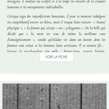
misogyne, il analyse au scalpel et à la loupe les ressorts de la cruauté
humaine et les mesquineries individuelles.
Critique aigu des imperfections humaines, il peut se montrer indulgent
ou compréhensif envers ses héros, mais il traque leurs travers : « beauté
physique », « la femme qui zézaye » ou « polygamie ». Ou la belle qui
décide que « la mort est tout de même la meilleure cure
d’amaigrissement », tandis qu’Alàdar vit dans un harem dont les
femmes sont reines et les hommes leurs serviteurs. Il se montre féroce
lorsque la psychanalyse s’en mêle : Marie-Anne, pauvre héroïne,
VOIR LA FICHE
amoureuse de Mérimé, l’amant du pôle Nord est ridiculisée devant son
enfant qui mord le chien enragé ou le mari cocu se jetant par la fenêtre.
Les relations hommes / femmes ont évolué ces cinquante dernières
années, mais la vision de Frigyes Karinthy transcende ces
transformations, allant toujours à l’essentiel sans avoir l’air d’y
toucher.
La Ballade des hommes muets
est une musique dont les paroles
ne demandent pas de réponse, mais dont les hommes comprennent la
mélodie.