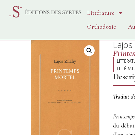
Littérature
Orthodoxie
Au
Lajos
Printe
LITTÉRAT
LITTÉRA
Descri
Traduit d
Printemps
du début 
d’un géné