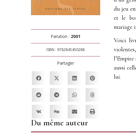
du jeu en
et le bo
mariage i
Parution :
2001
Voici li
violentes
ISBN : 9782845450288
l’Empire 
Partager
aussi cel
lui.
Du même auteur