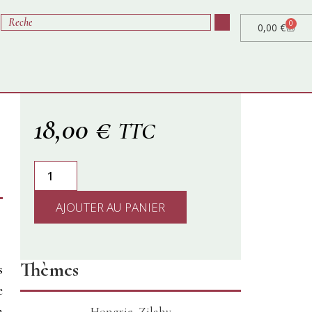
0
0,00
€
18,00
€
TTC
AJOUTER AU PANIER
Thèmes
s
e
n
Hongrie
,
Zilahy