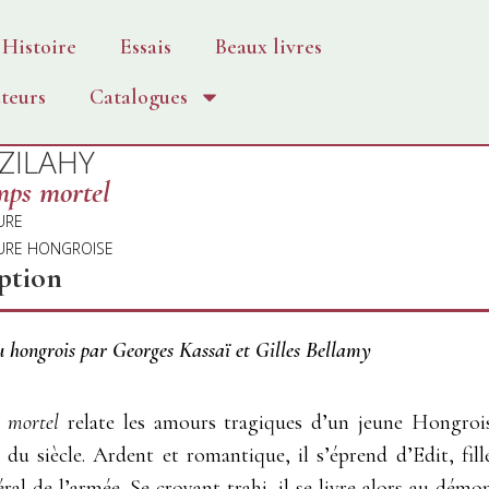
Histoire
Essais
Beaux livres
teurs
Catalogues
 ZILAHY
mps mortel
URE
TURE HONGROISE
ption
u hongrois par Georges Kassaï et Gilles Bellamy
 mortel
relate les amours tragiques d’un jeune Hongroi
du siècle. Ardent et romantique, il s’éprend d’Edit, fill
ral de l’armée. Se croyant trahi, il se livre alors au démo