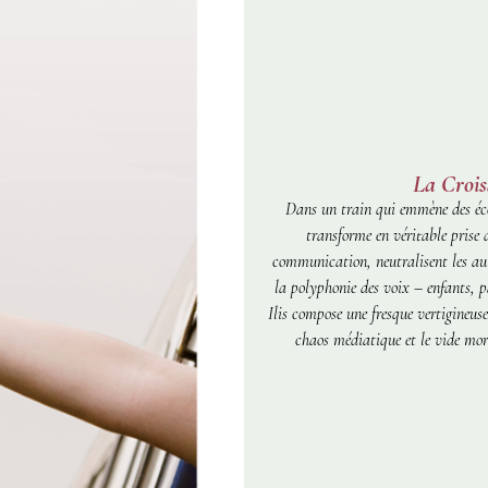
La Crois
Dans un train qui emmène des éco
transforme en véritable prise 
communication, neutralisent les aut
la polyphonie des voix – enfants, p
Ilis compose une fresque vertigineus
chaos médiatique et le vide mor
façonnent le récit, exploitent la 
Courrier inter