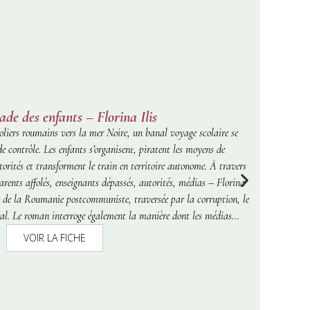
ade des enfants – Florina Ilis
liers roumains vers la mer Noire, un banal voyage scolaire se
de contrôle. Les enfants s’organisent, piratent les moyens de
orités et transforment le train en territoire autonome. À travers
arents affolés, enseignants dépassés, autorités, médias – Florina
e de la Roumanie postcommuniste, traversée par la corruption, le
al. Le roman interroge également la manière dont les médias
peur et transforment des enfants en symbole l’imprévisible.
Prix
VOIR LA FICHE
national du meilleur roman étranger 2010.