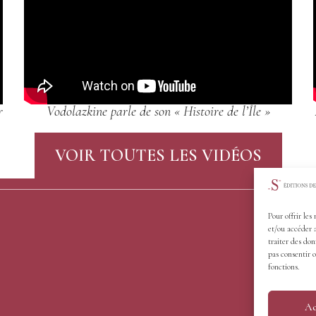
r
Vodolazkine parle de son « Histoire de l’Île »
VOIR TOUTES LES VIDÉOS
Pour offrir les
et/ou accéder 
traiter des don
pas consentir o
fonctions.
Ac