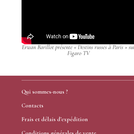
Erwan Barillot présente « Destins russes à Paris » su
Figaro TV
Qui sommes-nous ?
Contacts
Frais et délais d’expédition
Conditions générales de vente