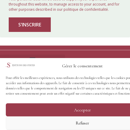
throughout this website, to manage access to your account, and for
other purposes described in our
politique de confidentialité
.
S’INSCRIRE
© Éditions des Syrtes - 2026
Gérer le consentement
Frais et délais d’expédition
Conditions générales de vente
Pour offrir les meilleures expériences, nous utilisons des technologies telles que les cookies po
accéder aux informations des appareils. Le fait de consentir à ces technologies nous permettra
données telles que le comportement de navigation ou les ID uniques sur ce site. Le fait de ne 
retirer son consentement peut avoir un effet négatif sur certaines caractéristiques et fonctions
Accepter
Refuser