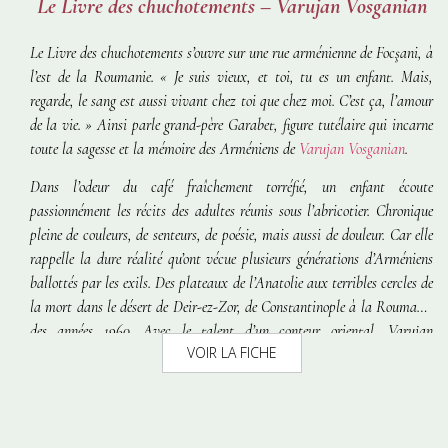
Le Livre des chuchotements – Varujan Vosganian
Le Livre des chuchotements
s’ouvre sur une rue arménienne de Focşani, à
l’est de la Roumanie.
« Je suis vieux, et toi, tu es un enfant. Mais,
regarde, le sang est aussi vivant chez toi que chez moi. C’est ça, l’amour
de la vie. »
Ainsi parle grand-père Garabet, figure tutélaire qui incarne
toute la sagesse et la mémoire des Arméniens de
Varujan Vosganian
.
Dans l’odeur du café fraîchement torréfié, un enfant écoute
passionnément les récits des adultes réunis sous l’abricotier. Chronique
pleine de couleurs, de senteurs, de poésie, mais aussi de douleur. Car elle
rappelle la dure réalité qu’ont vécue plusieurs générations d’Arméniens
ballottés par les exils. Des plateaux de l’Anatolie aux terribles cercles de
la mort dans le désert de Deir-ez-Zor, de Constantinople à la Roumanie
des années 1960. Avec le talent d’un conteur oriental, Varujan
VOIR LA FICHE
Vosganian reconstitue la vie de ses parents, aïeux et voisins arméniens.
Il leur donne ainsi un supplément d’être et de reconnaissance.
C’
est sans
doute un des textes roumains les plus forts publiés après la chute du
communisme. De même que probablement la plus précieuse reconquête