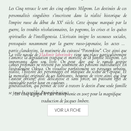
Les Cinq
retrace le sort des cinq enfants Milgrom. Les destinées de ces
personnalités singulières s’inscrivent dans la réalité historique de
è
l’empire russe du début du XX
siècle. Cette époque marquée par la
guerre, les troubles révolutionnaires, les pogroms, les crises et les quêtes
spirituelles de l’intelligentsia. L’écrivain intègre les secousses sociales,
provoquées notamment par la guerre russo-japonaise, les actes des
partis clandestins, la mutinerie du cuirassé “Potemkine”. C’est ainsi que
La ville natale de
Vladimir Jabotinsky
tient une place particulièrement
s’amorce la dégradation tragique et mortelle de la famille Milgrom. Les
importante dans son livre. On peut dire que le roman
respire
causes profondes ne relèvent pas seulement des passions individuelles. En
littéralement Odessa. On visualise parfaitement ses paysages urbains,
réalité, l’histoire des personnages est marquée du sceau de l’époque. Et
la mentalité originale de ses habitants, heureux de vivre ainsi que leur
l’auteur obtient, avec délicatesse et sans forcer, un puissant effet de
inimitable parler haut en couleurs.
généralisation, qui permet de voir à travers le destin d’une seule famille
se jouer la tragédie d’une génération.
Les Cinq
a gagné le Prix Russophonie en 2007 pour la magnifique
traduction de Jacques Imbert.
VOIR LA FICHE