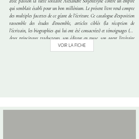
avec passion la lutte solitaire Alexandre Soljenitsyne contre un empire
qui semblait établi pour un bon millénium. Le présent livre rend compte
des multiples facettes de ce géant de l’écriture. Ce catalogue d’exposition
rassemble des études d’ensemble, articles ciblés (la réception de
l’écrivain, les biographies qui lui ont été consacrées) et témoignages (ses
deux principaux traducteurs, son éditeur en russe, son agent littéraire
VOIR LA FICHE
mondial, le compositeur Gilbert Amy, sa dernière biographe). Il compte
également des inédits : plusieurs lettres dont l’émouvante lettre à
Spiridon (le concierge de la
charachka
), une longue lettre à Lydia
Tchoukovskaïa, des fragments du Journal R-17, trois textes qui sont des
lectures faites par Soljenitsyne :
Mon Lermontov
,
Ivan Chmeliov
et
son
Soleil des morts
, Le
Pétersbourg
d’Andreï Biely.