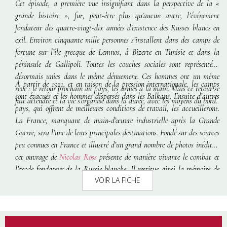
Cet épisode, à première vue insignifiant dans la perspective de la «
grande histoire », fut, peut-être plus qu’aucun autre, l’événement
fondateur des quatre-vingt-dix années d’existence des Russes blancs en
exil. Environ cinquante mille personnes s’installent dans des camps de
fortune sur l’île grecque de Lemnos, à Bizerte en Tunisie et dans la
péninsule de Gallipoli. Toutes les couches sociales sont représentées,
désormais unies dans le même dénuement. Ces hommes ont un même
À partir de 1921, et en raison de la pression internationale, les camps
rêve : le retour prochain au pays, les armes à la main. Mais ce retour se
sont évacués et les hommes dispersés dans les Balkans. Ensuite d’autres
fait attendre et la vie s’organise dans la durée, avec les moyens du bord.
pays, qui offrent de meilleures conditions de travail, les accueilleront.
La France, manquant de main-d’œuvre industrielle après la Grande
Guerre, sera l’une de leurs principales destinations. Fondé sur des sources
peu connues en France et illustré d’un grand nombre de photos inédites,
cet ouvrage de
Nicolas Ross
présente de manière vivante le combat et
l’exode fondateur de la Russie blanche. Il restitue ainsi la mémoire de
VOIR LA FICHE
ces hommes restés fidèles aux valeurs ancestrales de leur pays.