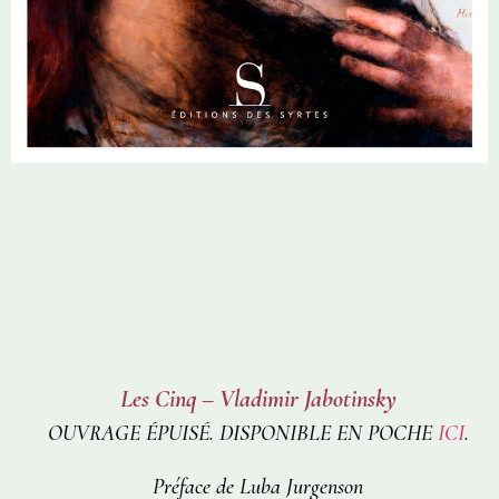
Les Cinq – Vladimir Jabotinsky
OUVRAGE ÉPUISÉ. DISPONIBLE EN POCHE
ICI
.
Préface de Luba Jurgenson