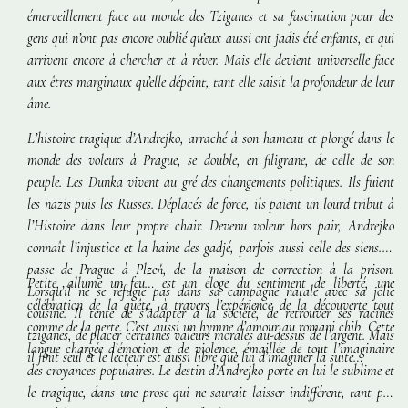
émerveillement face au monde des Tziganes et sa fascination pour des
gens qui n’ont pas encore oublié qu’eux aussi ont jadis été enfants, et qui
arrivent encore à chercher et à rêver. Mais elle devient universelle face
aux êtres marginaux qu’elle dépeint, tant elle saisit la profondeur de leur
âme.
L’histoire tragique d’Andrejko, arraché à son hameau et plongé dans le
monde des voleurs à Prague, se double, en filigrane, de celle de son
peuple. Les Dunka vivent au gré des changements politiques. Ils fuient
les nazis puis les Russes. Déplacés de force, ils paient un lourd tribut à
l’Histoire dans leur propre chair. Devenu voleur hors pair, Andrejko
connaît l’injustice et la haine des gadjé, parfois aussi celle des siens. Il
passe de Prague à Plzeň, de la maison de correction à la prison.
Petite, allume un feu…
est un éloge du sentiment de liberté, une
Lorsqu’il ne se réfugie pas dans sa campagne natale avec sa jolie
célébration de la quête, à travers l’expérience de la découverte tout
cousine. Il tente de s’adapter à la société, de retrouver ses racines
comme de la perte. C’est aussi un hymne d’amour au
romani chib.
Cette
tziganes, de placer certaines valeurs morales au-dessus de l’argent. Mais
langue chargée d’émotion et de violence, émaillée de tout l’imaginaire
il finit seul et le lecteur est aussi libre que lui d’imaginer la suite…
des croyances populaires. Le destin d’Andrejko porte en lui le sublime et
le tragique, dans une prose qui ne saurait laisser indifférent, tant par