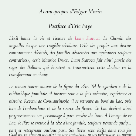
Avant-propos d’Edgar Morin
Postface d’Eric Faye
L’exil hante la vie et l’œuvre de
Luan Starova
.
Le Chemin des
anguilles
évoque une tragédie séculaire. Celle des peuples aux destins
constamment déchirés, des familles déracinées aux espérances toujours
contrariées», écrit Maurice Druon. Luan Starova fait ainsi partie des
sages des Balkans qui écoutent et transmettent cette douleur en la
transformant en chant.
Le roman tourne autour de la figure du Père. Tel le «gardien » de la
bibliothèque familiale, il incarne tout à la fois mémoire, expérience et
histoire. Revenu de Constantinople, il se retrouve au bord du Lac, près
loin de l’embouchure et de la source du fleuve. Ce Lac devient ainsi
progressivement un personnage à part entière du livre. À l’image de ce
Lac, le Père se trouve à la tête d’une famille, toujours venue de quelque
part et retournant quelque part. Ses livres sont écrits dans tous les
Quel est ce chemin qui n’est ni une initiation, ni un pèlerinage, ni même