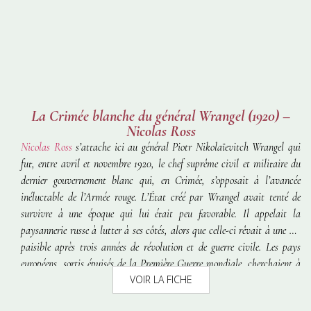
La Crimée blanche du général Wrangel (1920) –
Nicolas Ross
Nicolas Ross
s’attache ici au général Piotr Nikolaïevitch Wrangel qui
fut, entre avril et novembre 1920, le chef suprême civil et militaire du
dernier gouvernement blanc qui, en Crimée, s’opposait à l’avancée
inéluctable de l’Armée rouge. L’État créé par Wrangel avait tenté de
survivre à une époque qui lui était peu favorable. Il appelait la
paysannerie russe à lutter à ses côtés, alors que celle-ci rêvait à une vie
paisible après trois années de révolution et de guerre civile. Les pays
européens, sortis épuisés de la Première Guerre mondiale, cherchaient à
VOIR LA FICHE
éviter tout ce qui aurait pu les replonger dans une aventure militaire.
Wrangel continuait à faire la guerre alors qu’en Europe on ne parlait que