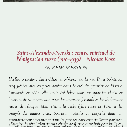
Saint-Alexandre-Nevski : centre spirituel de
l’émigration russe (1918-1939) – Nicolas Ross
EN RÉIMPRESSION
L’église orthodoxe Saint-Alexandre-Nevski de la rue Daru
pointe ses
cinq flè
ches aux coupoles dorées dans le ciel du quartier de l’
É
toile.
C
onsacrée en 1861, elle avait été bâtie dans un quartier choisi en
fonction de sa commodité pour les touristes fortunés et les diplomates
russes de l’époque. Mais c’était la seule église russe de Paris et les
émigrés des années 1920, pourtant installés en majorité dans des
arrondissements éloignés et dans les proches banlieues de l’ouest parisien,
En effet, la révolution de 1917 chasse de Russie entre huit cent mille et
la fréquentèrent en masse. Bousculant dans ses habitudes son clergé