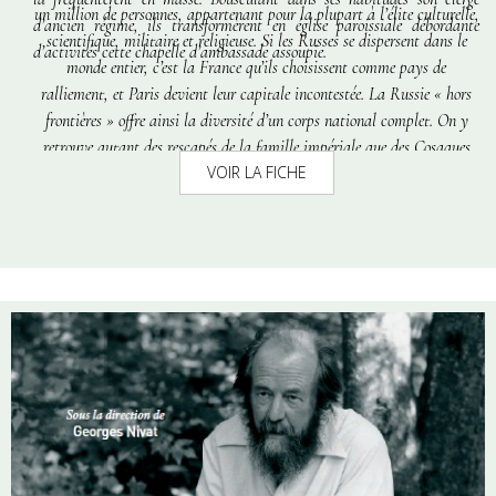
un million de personnes, appartenant pour la plupart à l’élite culturelle,
d’ancien régime, ils transformèrent en église paroissiale débordante
scientifique, militaire et religieuse. Si les Russes se dispersent dans le
d’activités cette chapelle d’ambassade assoupie.
monde entier, c’est la France qu’ils choisissent comme pays de
ralliement, et Paris devient leur capitale incontestée. La Russie « hors
frontières » offre ainsi la diversité d’un corps national complet. On y
retrouve autant des rescapés de la famille impériale que des Cosaques
VOIR LA FICHE
du Don; de même que des grands intellectuels ou des anciens cadres
administratifs et politiques.
La religion orthodoxe constitue donc
pour ces émigrés un refuge. Elle leur
permet de ne pas être totalement coupés de leurs racines et
de leur pays
natal.
Nicolas Ross
décrit ces douloureuses années d’exil où la vie des émigrés
s’organise autour de Saint-Alexandre-Nevski. Comment et pourquoi le
métropolite Euloge choisit cette église pour en faire sa cathédrale; le
portrait de chacun des membres du clergé qui ont consacré leur vie aux
paroissiens démunis; la composition des chœurs et leur spécificité; le
dévouement des membres du conseil paroissial. Il présente également les
fidèles de la rue Daru. Dans leur pratique ordinaire, mais aussi dans les
grandes occasions qui, telle la nuit pascale, attiraient de véritables