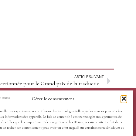
ARTICLE SUIVANT
La traductrice Marily le Nir sélectionnée pour le Grand prix de la traduction de la Ville d’Arles et pour le Prix de la traduction Inalco
Gérer le consentement
 meilleures expériences, nous utilisons des technologies telles que les cookies pour stocker
aux informations des appareils. Le fait de consentir à ces technologies nous permettra de
nées telles que le comportement de navigation ou les ID uniques sur ce site. Le fait de ne
u de retirer son consentement peut avoir un effet négatif sur certaines caractéristiques et