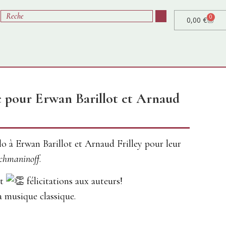
0
0,00
€
e pour Erwan Barillot et Arnaud
lo à Erwan Barillot et Arnaud Frilley pour leur
achmaninoff
.
et
félicitations aux auteurs!
 musique classique.