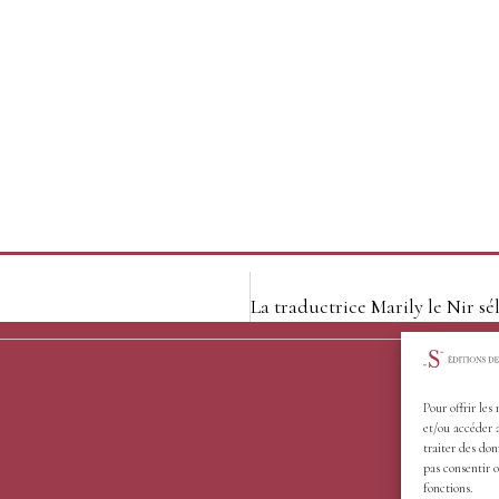
Pour offrir les
et/ou accéder 
traiter des don
pas consentir o
fonctions.