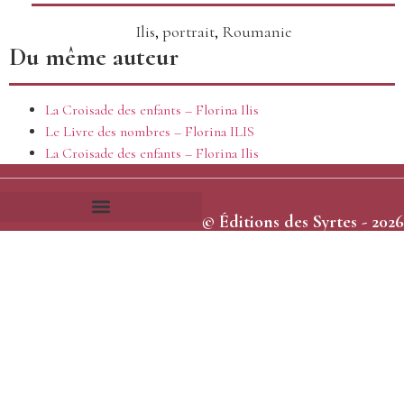
Ilis
,
portrait
,
Roumanie
Du même auteur
La Croisade des enfants – Florina Ilis
Le Livre des nombres – Florina ILIS
La Croisade des enfants – Florina Ilis
© Éditions des Syrtes - 2026
Frais et délais d’expédition
Conditions générales de vente