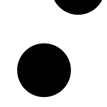
international du meilleur
roman étranger 2010.