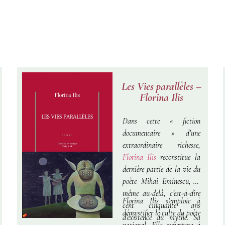
Les Vies parallèles –
Florina Ilis
Dans cette « fiction
documentaire » d’une
extraordinaire richesse,
Florina Ilis
reconstitue la
dernière partie de la vie du
poète Mihai Eminescu, et
même au-delà, c’est-à-dire
Florina Ilis s’emploie à
cent cinquante ans
démystifier le culte du poète
d’existence du mythe. Sa
national. Elle superpose à