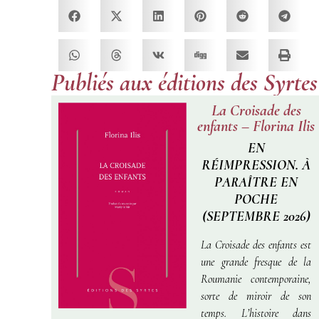
Publiés aux éditions des Syrtes
La Croisade des
enfants – Florina Ilis
EN
RÉIMPRESSION. À
PARAÎTRE EN
POCHE
(SEPTEMBRE 2026)
La Croisade des enfants
est
une grande fresque de la
Roumanie contemporaine,
sorte de miroir de son
temps. L’histoire dans