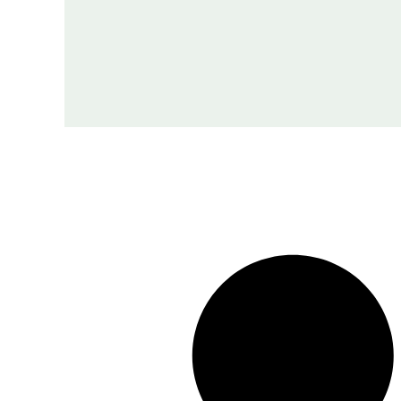
territoire autonome. À
travers la polyphonie des
voix – enfants, parents
affolés, enseignants
dépassés, autorités, médias
– Florina Ilis compose une
fresque vertigineuse de la
Roumanie postcommuniste,
traversée par la corruption,
le chaos médiatique et le
vide moral. Le roman
interroge également la
manière dont les médias
façonnent le récit,
exploitent la peur et
transforment des enfants en
symbole l’imprévisible.
Prix Courrier