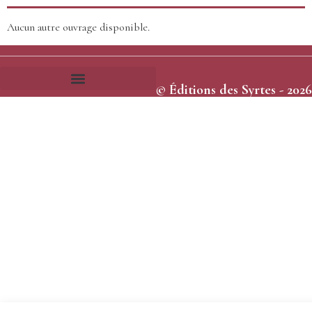
Aucun autre ouvrage disponible.
© Éditions des Syrtes - 2026
Frais et délais d’expédition
Conditions générales de vente