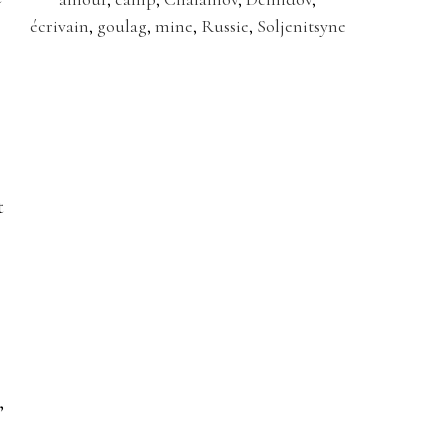
écrivain
,
goulag
,
mine
,
Russie
,
Soljenitsyne
t
,