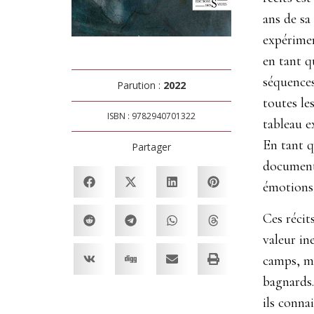
ans de sa
expérimen
en tant q
séquences
Parution :
2022
toutes le
ISBN : 9782940701322
tableau e
En tant q
Partager
documenté
émotions,
Ces récit
valeur in
camps, ma
bagnards.
ils conna