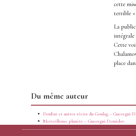
cette mis
terrible 
La public
intégrale
Cette voi
Chalamov 
place dans
Du même auteur
Doubar et autres récits du Goulag – Gueorgu
Merveilleuse planète – Gueorgui Demidov