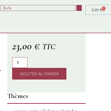
0
0,00
€
23,00
€
TTC
AJOUTER AU PANIER
Thèmes
e
amour
,
camp
,
Chalamov
,
Demidov
,