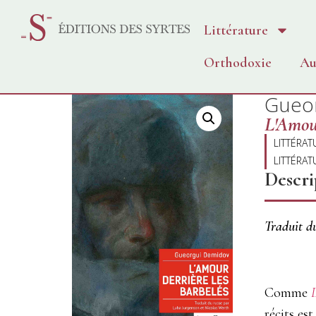
Littérature
Orthodoxie
Au
Gueo
L'Amour
LITTÉRAT
LITTÉRAT
Descri
Traduit d
Comme
récits es