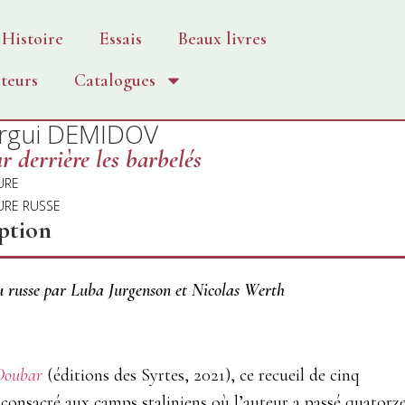
Histoire
Essais
Beaux livres
teurs
Catalogues
rgui DEMIDOV
 derrière les barbelés
URE
URE RUSSE
ption
u russe par Luba Jurgenson et Nicolas Werth
Doubar
(éditions des Syrtes, 2021), ce recueil de cinq
t consacré aux camps staliniens où l’auteur a passé quatorz