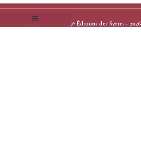
© Éditions des Syrtes - 2026
Frais et délais d’expédition
Conditions générales de vente