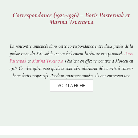
Correspondance (1922-1936) – Boris Pasternak et
Marina Tsvetaeva
La rencontre annoncée dans cette correspondance entre deux génies de la
poésie russe du XXe siècle est un événement littéraire exceptionnel.
Boris
Pasternak
et
Marina Tsvetaeva
s’étaient en effet rencontrés à Moscou en
1918. Ce n’est qu’en 1922 qu’ils se sont véritablement découverts à travers
leurs écrits respectifs. Pendant quatorze années, ils ont entretenu une
correspondance d’une intensité rare où se tissent, étroitement mêlées,
VOIR LA FICHE
passion sentimentale et poésie. Dessinant une courbe en arc de cercle, la
relation se noue, suit un mouvement ascendant jusqu’à atteindre un pic
paroxystique, décroît, se dénoue et finit par se défaire définitivement. Il
faut lire les lettres de Tsvetaeva et de Pasternak comme leur poésie,
comme une œuvre à part entière. Véritable laboratoire d’écriture, mais
également laboratoire de la vie, car c’est au gré de ces lettres que se
façonnent les événements majeurs de leur biographie. Les mots échangés