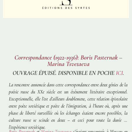
Correspondance (1922-1936): Boris Pasternak –
Marina Tsvetaeva
OUVRAGE ÉPUISÉ. DISPONIBLE EN POCHE
ICI
.
La rencontre annoncée dans cette correspondance entre deux génies de la
poésie russe du XXe siècle est un événement littéraire exceptionnel.
Exceptionnelle, elle l’est d’ailleurs doublement, cette relation épistolaire
entre poète soviétique et poète de l’émigration, à l’heure où, après une
phase de liberté surveillée où les échanges étaient encore possibles, la
culture russe se scinde en deux – et ceci pour toute la durée de
l’expérience soviétique.
Boris Pasternak
et
Marina Tsvetaeva
s’étaient rencontrés à Moscou en