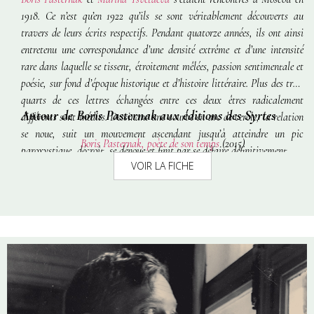
1918. Ce n’est qu’en 1922 qu’ils se sont véritablement découverts au
travers de leurs écrits respectifs. Pendant quatorze années, ils ont ainsi
entretenu une correspondance d’une densité extrême et d’une intensité
rare dans laquelle se tissent, étroitement mêlées, passion sentimentale et
poésie, sur fond d’époque historique et d’histoire littéraire. Plus des trois
quarts de ces lettres échangées entre ces deux êtres radicalement
Autour de Boris Pasternak aux éditions des Syrtes
différents sont inédits. Dessinant une courbe en arc de cercle, la relation
se noue, suit un mouvement ascendant jusqu’à atteindre un pic
Boris Pasternak, poète de son temps
(2015)
paroxystique, décroît, se dénoue et finit par se défaire définitivement.
VOIR LA FICHE