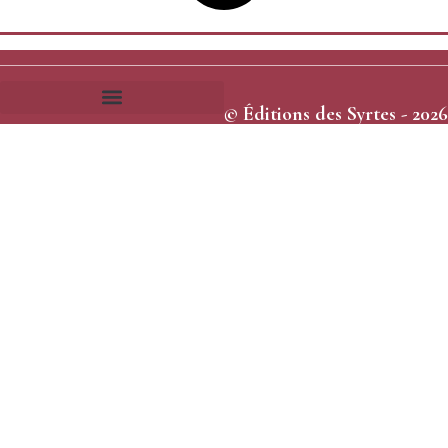
© Éditions des Syrtes - 2026
Frais et délais d’expédition
Conditions générales de vente