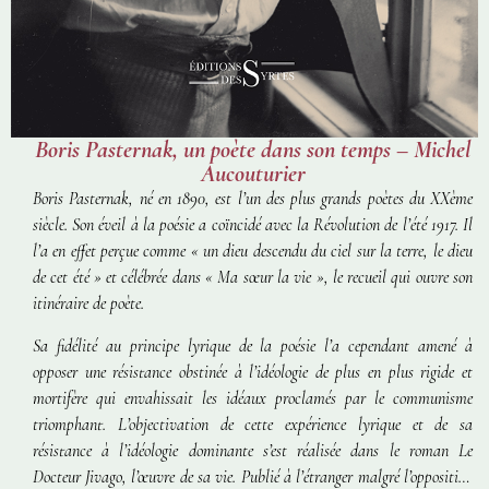
Boris Pasternak, un poète dans son temps – Michel
Aucouturier
Boris Pasternak, né en 1890, est l’un des plus grands poètes du XXème
siècle. Son éveil à la poésie a coïncidé avec la Révolution de l’été 1917. Il
l’a en effet perçue comme « un dieu descendu du ciel sur la terre, le dieu
de cet été » et célébrée dans « Ma sœur la vie », le recueil qui ouvre son
itinéraire de poète.
Sa fidélité au principe lyrique de la poésie l’a cependant amené à
opposer une résistance obstinée à l’idéologie de plus en plus rigide et
mortifère qui envahissait les idéaux proclamés par le communisme
triomphant. L’objectivation de cette expérience lyrique et de sa
résistance à l’idéologie dominante s’est réalisée dans le roman
Le
Docteur Jivago,
l’œuvre de sa vie. Publié à l’étranger malgré l’opposition