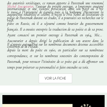
des autorités soviétiques, ce roman apporte à Pasternak une renommé
Michel Aucouturier
, l’auteur du présent ouvrage, a longtemps enseigné
internationale et une violente persécution dans son pays où il est
le russe à l’Université de Genève puis à la Sorbonne. Découvrant la
aujourd’hui réhabilité et célébré. Il reçoit le Prix Nobel de littérature en
poésie de Pasternak durant ses études, il a poursuivi ses recherches sur le
1958.
poète en Russie, où il a séjourné comme boursier du gouvernement
français. Il a ensuite entrepris la traduction de sa poésie et de sa prose.
Ayant consacré un premier ouvrage à Pasternak en 1964, Michel
Aucouturier a depuis dirigé la publication de son œuvre dans la
Il s’appuie aujourd’hui sur les nombreux documents devenus accessibles
collection de la Pléiade.
depuis la mort du poète en 1960, en particulier sur sa nombreuse
correspondance, et sur les nombreux souvenirs des contemporains de
Pasternak, pour retracer l’itinéraire de ce poète qui a dû affronter son
temps pour préserver sa personnalité et faire entendre sa voix.
VOIR LA FICHE