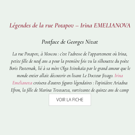
Légendes de la rue Potapov – Irina EMELIANOVA
Postface de Georges Nivat
La rue Potapov, à Moscou : c’est l’adresse de l’appartement où Irina,
petite fille de neuf ans a pour la première fois vu la silhouette du poète
Boris Pasternak, lié à sa mère Olga Ivinskaïa par le grand amour que le
monde entier allait découvrir en lisant
Le Docteur Jivago
.
Irina
Emelianova
croisera d’autres figures légendaires : l’opiniâtre Ariadna
Efron, la fille de Marina Tsvetaeva, survivante de quinze ans de camp
après son retour d’émigration ; l’écrivain Varlam Chalamov, dont les
VOIR LA FICHE
Récits de la Kolyma
ont gravé à jamais dans la prose russe toute
l’horreur glacée de l’enfer sibérien. Autant de légendes qui s’ordonnent
autour de celle du grand Boris Pasternak à qui les unit une admiration
et une commune ferveur. Les épreuves vécues y sont racontées avec une
sorte de légèreté : les grandes figures que l’auteur a croisées, en tout