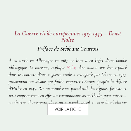
La Guerre civile européenne: 1917-1945 – Ernst
Nolte
Préface de Stéphane Courtois
À sa sortie en Allemagne en 1987, ce livre a eu l’effet d’une bombe
idéologique. Le nazisme, explique
Nolte
, doit avant tout être replacé
dans le contexte d’une « guerre civile » inaugurée par Lénine en 1917,
provoquant un séisme qui faillit emporter l’Europe jusqu’à la défaite
d’Hitler en 1945. Par un mimétisme paradoxal, les régimes fasciste et
nazi empruntèrent en effet au communisme ses méthodes pour mieux le
combattre. Il existerait donc un « nœud causal » entre la révolution
VOIR LA FICHE
bolchevique et la naissance des fascismes. Nolte cherche à comprendre
pourquoi la réaction antibolchevique d’Hitler a trouvé dans le mythe de
la race l’unique réponse à l’internationalisme soviétique.