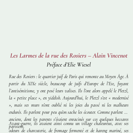
Les Larmes de la rue des Rosiers – Alain Vincenot
Préface d’Elie Wiesel
Rue des Rosiers : le quartier juif de Paris qui remonte au Moyen Âge. À
partir du XIXe siècle, beaucoup de juifs d’Europe de l’Est, fuyant
l’antisémitisme, y ont posé leurs valises. Ils l’ont alors appelé le Pletzl,
la « petite place », en yiddish. Aujourd’hui, le Pletzl s’est « modernisé
», mais ses murs n’ont oublié ni les joies du passé ni les malheurs
endurés. Ils parlent pour peu qu’on sache les écouter. Comme parlent les
anciens, dont les parents s’étaient enracinés sur ces quelques hectares
Avant-guerre, ils avaient ainsi connu un village chaleureux, avec ses
parisiens.
odeurs de charcuterie, de fromage fermenté et de hareng mariné, ses