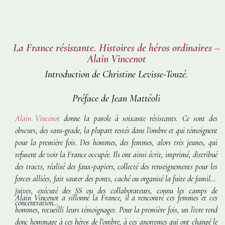
La France résistante. Histoires de héros ordinaires –
Alain Vincenot
Introduction de Christine Levisse-Touzé.
Préface de Jean Mattéoli
Alain Vincenot
donne la parole à soixante résistants. Ce sont des
obscurs, des sans-grade, la plupart restés dans l’ombre et qui témoignent
pour la première fois. Des hommes, des femmes, alors très jeunes, qui
refusent de voir la France occupée. Ils ont ainsi écrit, imprimé, distribué
des tracts, réalisé des faux-papiers, collecté des renseignements pour les
forces alliées, fait sauter des ponts, caché ou organisé la fuite de familles
juives, exécuté des SS ou des collaborateurs, connu les camps de
Alain Vincenot a sillonné la France, il a rencontré ces femmes et ces
concentration…
hommes, recueilli leurs témoignages. Pour la première fois, un livre rend
donc hommage à ces héros de l’ombre, à ces anonymes qui ont changé le