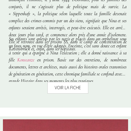
conjurés, il ne s’agissait plus de politique mais de survie. La
«
Sippenhaft »
, la politique selon laquelle toute la famille devenait
complice des crimes commis par un des siens, signifiait que Nina et ses
enfants seraient arrêtés, interrogés, et peut-être exécutés. Elle est arrêtée
deux jours plus tard, et commence alors près d’une année d’isolement.
Ses enfants sont enlevés par les nazis et placés dans un orphelinat sous
Elle se retrouve dans les prisons SS, dans le camp de concentration de
un faux nom, en vue d’être adoptés. Enceinte, c’est sans doute cet enfant
Ravensbrück et, enfin, dans les hôpitaux.
à venir qui a épargné à Nina l’exécution ; elle a donné naissance à sa
fille
Konstanze
en prison. Basée sur des entretiens, de nombreux
documents, lettres et archives, mais aussi des histoires orales transmises
de génération en génération, cette chronique familiale se confond avec la
grande Histoire dans ses moments les plus tragiques.
VOIR LA FICHE