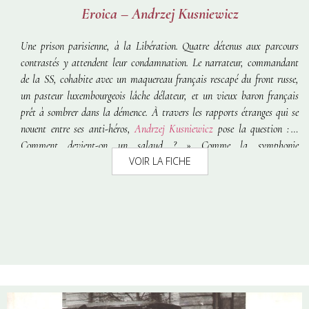
Eroica – Andrzej Kusniewicz
Une prison parisienne, à la Libération. Quatre détenus aux parcours
contrastés y attendent leur condamnation. Le narrateur, commandant
de la SS, cohabite avec un maquereau français rescapé du front russe,
un pasteur luxembourgeois lâche délateur, et un vieux baron français
prêt à sombrer dans la démence. À travers les rapports étranges qui se
nouent entre ses anti-héros,
Andrzej Kusniewicz
pose la question :
«
Comment devient-on un salaud ? »
Comme la symphonie
VOIR LA FICHE
éponyme,
Eroica
se mue ainsi en marche funèbre pour une Europe
engloutie.