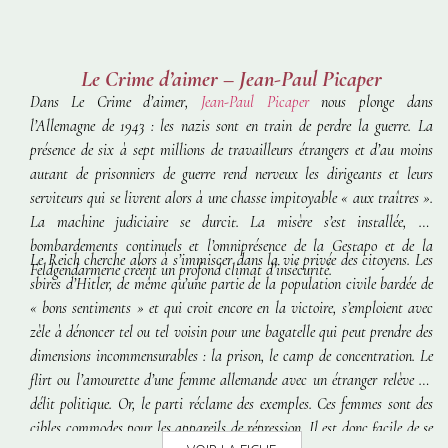
Le Crime d’aimer – Jean-Paul Picaper
Dans
Le Crime d’aimer
,
Jean-Paul Picaper
nous plonge dans
l’Allemagne de 1943 : les nazis sont en train de perdre la guerre. La
présence de six à sept millions de travailleurs étrangers et d’au moins
autant de prisonniers de guerre rend nerveux les dirigeants et leurs
serviteurs qui se livrent alors à une chasse impitoyable « aux traîtres ».
La machine judiciaire se durcit. La misère s’est installée, les
bombardements continuels et l’omniprésence de la Gestapo et de la
Le Reich cherche alors à s’immiscer dans la vie privée des citoyens. Les
Feldgendarmerie créent un profond climat d’insécurité.
sbires d’Hitler, de même qu’une partie de la population civile bardée de
« bons sentiments » et qui croit encore en la victoire, s’emploient avec
zèle à dénoncer tel ou tel voisin pour une bagatelle qui peut prendre des
dimensions incommensurables : la prison, le camp de concentration. Le
flirt ou l’amourette d’une femme allemande avec un étranger relève du
délit politique. Or, le parti réclame des exemples. Ces femmes sont des
cibles commodes pour les appareils de répression. Il est donc facile de se