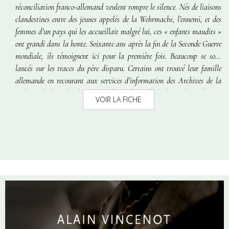
réconciliation franco-allemand veulent rompre le silence. Nés de liaisons
clandestines entre des jeunes appelés de la Wehrmacht, l’ennemi, et des
femmes d’un pays qui les accueillait malgré lui, ces « enfants maudits »
ont grandi dans la honte. Soixante ans après la fin de la Seconde Guerre
mondiale, ils témoignent ici pour la première fois. Beaucoup se sont
lancés sur les traces du père disparu. Certains ont trouvé leur famille
allemande en recourant aux services d’information des Archives de la
Wehrmacht à Berlin, la WASt. Alors submergée de demandes, celle-ci a
VOIR LA FICHE
décidé d’apporter son aide à ces enfants maudits. D’autres par contre
poursuivent inlassablement leur quête. Ce livre de
Jean-Paul Picaper
et
Ludwig Norz
est pour eux un espoir. Puisse-t-il trouver un écho… et
permettre à ces personnes de vivre leur singularité avec plus de sérénité.