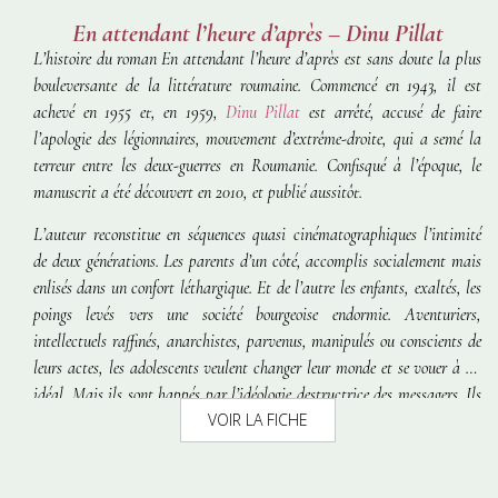
En attendant l’heure d’après – Dinu Pillat
L’histoire du roman
En attendant l’heure d’après
est sans doute la plus
bouleversante de la littérature roumaine. Commencé en 1943, il est
achevé en 1955 et, en 1959,
Dinu Pillat
est arrêté, accusé de faire
l’apologie des légionnaires, mouvement d’extrême-droite, qui a semé la
terreur entre les deux-guerres en Roumanie. Confisqué à l’époque, le
manuscrit a été découvert en 2010, et publié aussitôt.
L’auteur reconstitue en séquences quasi cinématographiques l’intimité
de deux générations. Les parents d’un côté, accomplis socialement mais
enlisés dans un confort léthargique. Et de l’autre les enfants, exaltés, les
poings levés vers une société bourgeoise endormie. Aventuriers,
intellectuels raffinés, anarchistes, parvenus, manipulés ou conscients de
leurs actes, les adolescents veulent changer leur monde et se vouer à un
idéal. Mais ils sont happés par l’idéologie destructrice des messagers. Ils
VOIR LA FICHE
perdent leur identité et leurs repères, et plongent dans la violence
absurde et la trahison.