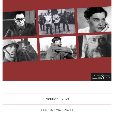
Parution :
2021
ISBN : 9782940628773