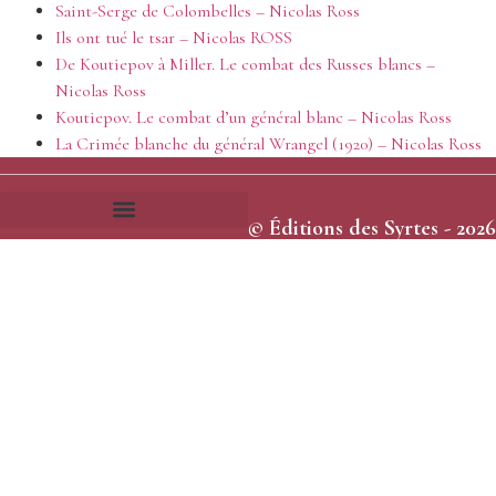
Saint-Serge de Colombelles – Nicolas Ross
Ils ont tué le tsar – Nicolas ROSS
De Koutiepov à Miller. Le combat des Russes blancs –
Nicolas Ross
Koutiepov. Le combat d’un général blanc – Nicolas Ross
La Crimée blanche du général Wrangel (1920) – Nicolas Ross
© Éditions des Syrtes - 2026
Frais et délais d’expédition
Conditions générales de vente