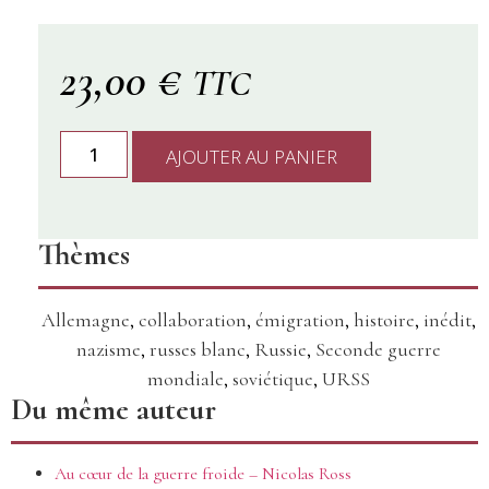
23,00
€
TTC
AJOUTER AU PANIER
Thèmes
Allemagne
,
collaboration
,
émigration
,
histoire
,
inédit
,
nazisme
,
russes blanc
,
Russie
,
Seconde guerre
mondiale
,
soviétique
,
URSS
Du même auteur
Au cœur de la guerre froide – Nicolas Ross