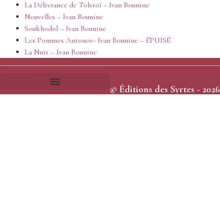
La Délivrance de Tolstoï – Ivan Bounine
Nouvelles – Ivan Bounine
Soukhodol – Ivan Bounine
Les Pommes Antonov- Ivan Bounine – ÉPUISÉ
La Nuit – Ivan Bounine
© Éditions des Syrtes - 2026
Frais et délais d’expédition
Conditions générales de vente