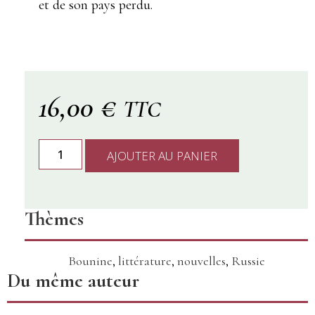
et de son pays perdu.
16,00
€
TTC
AJOUTER AU PANIER
Thèmes
Bounine
,
littérature
,
nouvelles
,
Russie
Du même auteur