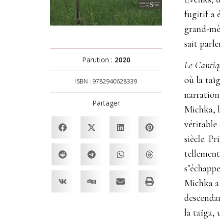
fugitif a 
grand-mèr
sait parl
Parution :
2020
Le Cantiq
où la taï
ISBN : 9782940628339
narration 
Partager
Michka, l
véritable 
siècle. P
tellement
s’échappe
Michka a
descenda
la taïga,