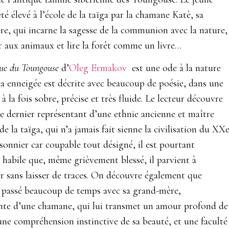
été élevé à l’école de la taïga par la chamane Katè, sa
e, qui incarne la sagesse de la communion avec la nature,
er aux animaux et lire la forêt comme un livre…
ue du Toungouse
d’
Oleg Ermakov
est une ode à la nature
ga enneigée est décrite avec beaucoup de poésie, dans une
à la fois sobre, précise et très fluide. Le lecteur découvre
e dernier représentant d’une ethnie ancienne et maître
de la taïga, qui n’a jamais fait sienne la civilisation du XX
risonnier car coupable tout désigné, il est pourtant
 habile que, même grièvement blessé, il parvient à
r sans laisser de traces. On découvre également que
 passé beaucoup de temps avec sa grand-mère,
nte d’une chamane, qui lui transmet un amour profond de
 une compréhension instinctive de sa beauté, et une faculté