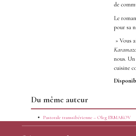
de commu
Le roman 
pour sa n
» Vous 
Karamaz
nous. Un
cuisine c
Disponi
Du même auteur
Pastorale transsibérienne – Oleg ERMAKOV