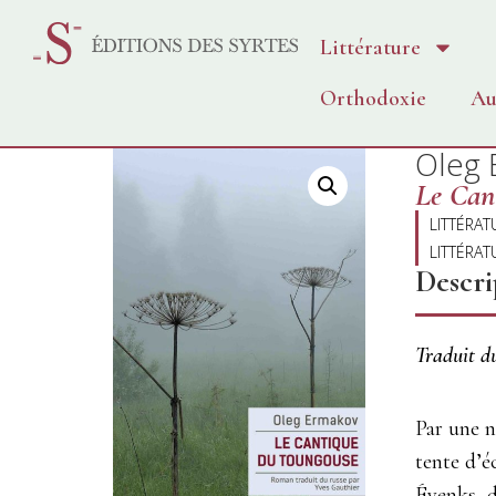
Littérature
Orthodoxie
Au
Oleg 
Le Can
LITTÉRAT
LITTÉRAT
Descri
Traduit d
Par une n
tente d’é
Évenks, d