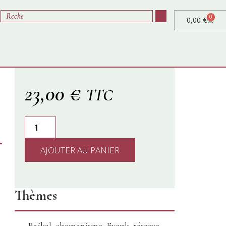
0
0,00
€
23,00
€
TTC
AJOUTER AU PANIER
Thèmes
Baïkal
,
chamanisme
,
Evenk
,
réserve
,