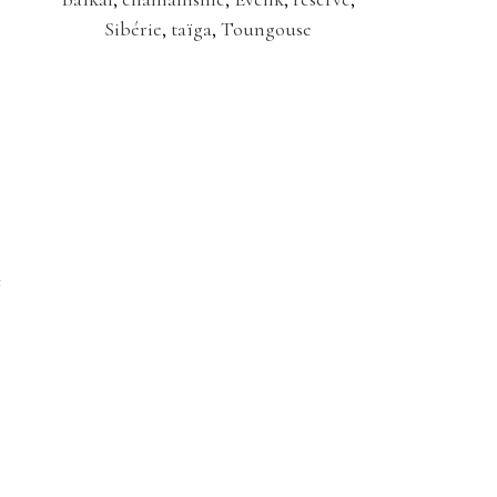
Sibérie
,
taïga
,
Toungouse
e