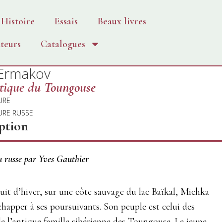
Histoire
Essais
Beaux livres
teurs
Catalogues
Ermakov
tique du Toungouse
URE
URE RUSSE
ption
u russe par Yves Gauthier
uit d’hiver, sur une côte sauvage du lac Baïkal, Michka
chapper à ses poursuivants. Son peuple est celui des
e l’antique famille sibérienne des Toungouse. Le jeune