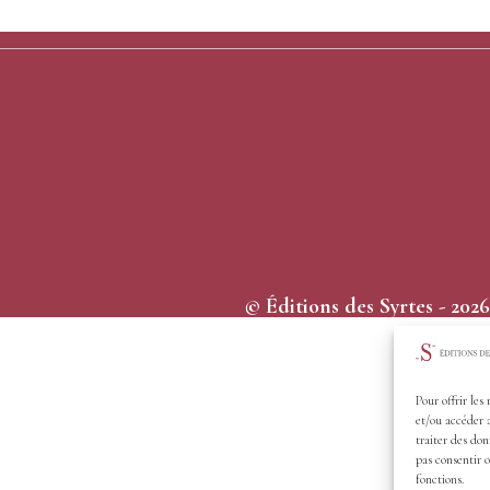
© Éditions des Syrtes - 2026
Pour offrir les
et/ou accéder 
traiter des don
pas consentir o
fonctions.