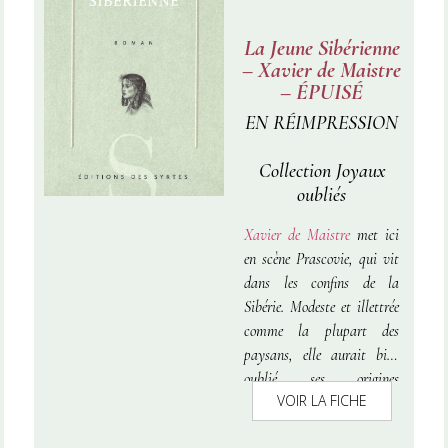
La Jeune Sibérienne
– Xavier de Maistre
– ÉPUISÉ
EN RÉIMPRESSION
Collection Joyaux
oubliés
Xavier de Maistre
met ici
en scène Prascovie, qui vit
dans les confins de la
Sibérie. Modeste et illettrée
comme la plupart des
paysans, elle aurait bien
oublié ses origines
VOIR LA FICHE
aristocratiques si ses
parents, qu’elle aime