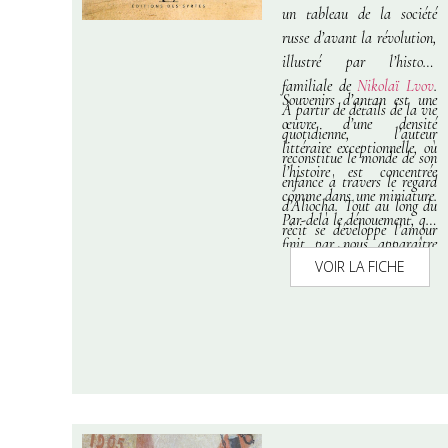
un tableau de la société
russe d’avant la révolution,
illustré par l’histoire
familiale de
Nikolaï Lvov
.
Souvenirs d’antan
est une
À partir de détails de la vie
œuvre d’une densité
quotidienne, l’auteur
littéraire exceptionnelle, où
reconstitue le monde de son
l’histoire est concentrée
enfance à travers le regard
comme dans une miniature.
d’Aliocha. Tout au long du
Par-delà le dénouement, qui
récit se développe l’amour
finit par nous apparaître
pur et idéal que le jeune
VOIR LA FICHE
comme une « lumière dans
héros ressent, dès ses
les ténèbres », on garde une
tendres années, pour sa
impression de bonheur
cousine, Tania. Ce
infini, le bonheur de
sentiment traverse, comme
l’enfance, à l’instar de la
un fil ténu, toute l’œuvre.
trilogie
Enfance,
Le duo qu’ils forment alors
Adolescence, Jeunesse
de
au milieu des autres
Léon Tolstoï, avec lequel
enfants et de toute la