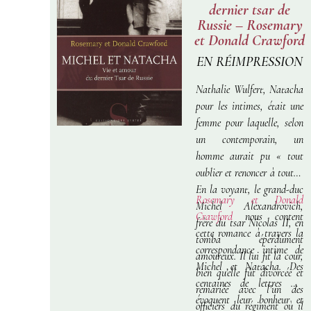
dernier tsar de
Russie – Rosemary
et Donald Crawford
EN RÉIMPRESSION
Nathalie Wulfert, Natacha
pour les intimes, était une
femme pour laquelle, selon
un contemporain, un
homme aurait pu « tout
oublier et renoncer à tout ».
En la voyant, le grand-duc
Rosemary et Donald
Michel Alexandrovich,
Crawford
nous content
frère du tsar Nicolas II, en
cette romance à travers la
tomba éperdument
correspondance intime de
amoureux. Il lui fit la cour,
Michel et Natacha. Des
bien qu’elle fût divorcée et
centaines de lettres qui
remariée avec l’un des
évoquent leur bonheur et
officiers du régiment où il