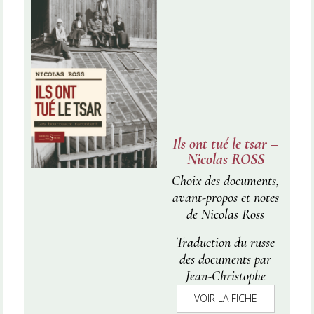
contexte qui s’apparente à
un véritable bras de fer
entre empires et
nationalismes fin XIXe –
début XXe siècle. Riche en
comparaisons stimulantes
et en hypothèses osées, cet
ouvrage est donc appelé à
Ils ont tué le tsar –
devenir une référence non
Nicolas ROSS
seulement pour comprendre
Choix des documents,
les origines de la Première
avant-propos et notes
Guerre Mondiale, mais
de Nicolas Ross
aussi pour repenser
l’histoire européenne – notre
Traduction du russe
histoire.
des documents par
Jean-Christophe
Peuch
VOIR LA FICHE