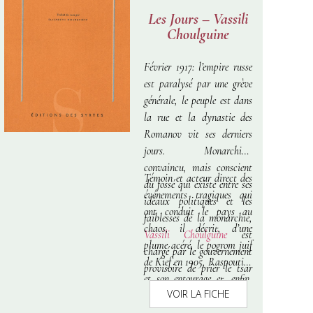
Les Jours – Vassili
Choulguine
Février 1917: l’empire russe
est paralysé par une grève
générale, le peuple est dans
la rue et la dynastie des
Romanov vit ses derniers
jours. Monarchiste
convaincu, mais conscient
Témoin et acteur direct des
du fossé qui existe entre ses
événements tragiques qui
idéaux politiques et les
ont conduit le pays au
faiblesses de la monarchie,
chaos, il décrit, d’une
Vassili Choulguine
est
plume acéré, le pogrom juif
chargé par le gouvernement
de Kief en 1905, Raspoutine
provisoire de prier le tsar
et son entourage et, enfin,
d’abdiquer.
VOIR LA FICHE
l’abdication de Nicolas II.
Ecrit sous forme de