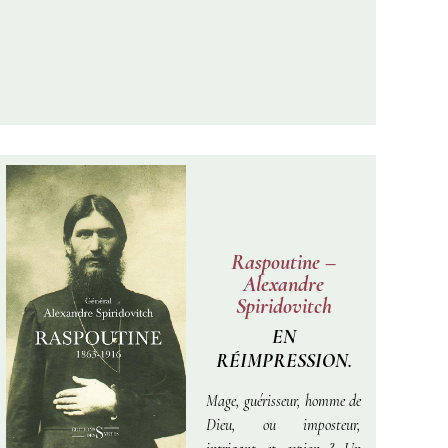
chroniques quotidiennes, ce
récit surprend par sa force
et plonge le lecteur au cœur
d’une période qui a
bouleversé le destin de tout
un peuple.
Raspoutine –
Alexandre
Spiridovitch
EN
RÉIMPRESSION.
Mage, guérisseur, homme de
Dieu, ou imposteur,