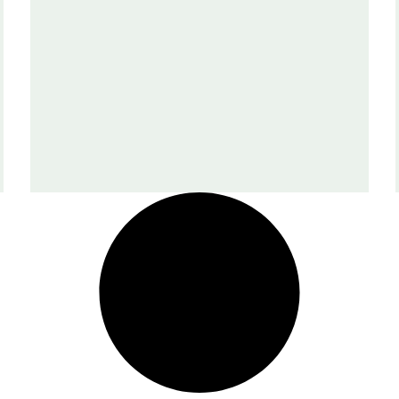
Dans la nuit du 16 au 17
juillet 1918 mourraient le
tsar Nicolas II et sa famille
à Ekaterinbourg, dans la
maison de l’ingénieur
Ipatiev, où ils étaient
détenus depuis le 30 avril.
Contrairement à ce qu’on a
pu croire, les exécutants et
les complices de cet
assassinat ont beaucoup
parlé et beaucoup écrit,
mais sous le sceau d’un
secret rigoureusement gardé
jusqu’aux dernières années
de l’existence de l’URSS.
Avant de donner la parole
aux acteurs de ces
événements, Nicolas Ross