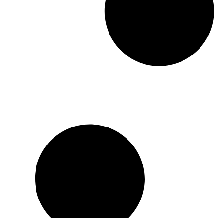
rejeter leurs responsabilités,
le texte de Ludwig von
Knorring décrit les étapes
qui, depuis la guerre russo-
japonaise et la révolution
de 1905, allaient mener le
pays à la catastrophe.