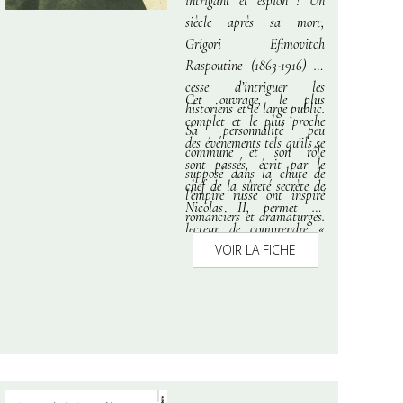
intrigant et espion ? Un
siècle après sa mort,
Grigori Efimovitch
Raspoutine (1863-1916) ne
cesse d’intriguer les
Cet ouvrage, le plus
historiens et le large public.
complet et le plus proche
Sa personnalité peu
des événements tels qu’ils se
commune et son rôle
sont passés, écrit par le
supposé dans la chute de
chef de la sûreté secrète de
l’empire russe ont inspiré
Nicolas II, permet au
romanciers et dramaturges.
lecteur de comprendre
«
On lui a en effet souvent
VOIR LA FICHE
l’incroyable aventure de ce
attribué un rôle qui n’était
simple moujik sibérien qui
pas le sien. La culture
réussit à capter la
populaire en a fait un «
confiance des souverains
moine fou », un «
russes et à la garder,
hypnotiseur » qui a
malgré toutes les attaques,
précipité la Russie dans
jusqu’à son assassinat par
l’horreur de la guerre civile.
le prince Ioussoupov »
(M.