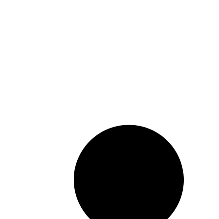
analyse la personnalité
complexe de Paul Ier, les
causes de sa chute et les
conséquences de son
assassinat. Il a utilisé des
sources historiques de
première importance, en
particulier des témoignages
de contemporains ainsi que
des archives anglaises,
françaises et suédoises.