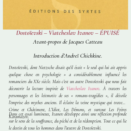
Dostoïevski – Viatcheslav Ivanov – ÉPUISÉ
Avant-propos de Jacques Catteau
Introduction d’Andreï Chichkine.
Dostoïevski, dont Nietzsche disait qu’il était
« le seul qui lui ait appris
quelque chose en psychologie »
a considérablement influencé les
romanciers du XXe siècle. Mais c’est un autre Dostoïevski que nous fait
découvrir la lecture inspirée de
Viatcheslav Ivanov
. À travers les
personnages et les leitmotiv de ses « romans-tragédies », il dévoile
l’emprise des mythes anciens. Il éclaire la veine mystique qui traverse
Crime et Châtiment
,
L’Idiot
,
Les Démons
, et surtout
Les Frères
Dans cet essai lumineux, Ivanov développe ainsi une réflexion profonde
Karamazov
.
sur le sens de la souffrance, du péché et de la rédemption. Tout ce qui lie
le destin de tous les hommes dans l’œuvre de Dostoïevski.