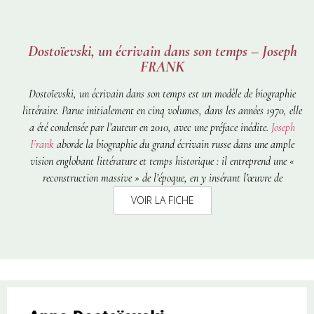
Dostoïevski, un écrivain dans son temps – Joseph
FRANK
Dostoïevski, un écrivain dans son temps
est un modèle de biographie
littéraire. Parue initialement en cinq volumes, dans les années 1970, elle
a été condensée par l’auteur en 2010, avec une préface inédite.
Joseph
Frank
aborde la biographie du grand écrivain russe dans une ample
vision englobant littérature et temps historique : il entreprend une «
reconstruction massive » de l’époque, en y insérant l’œuvre de
Dostoïevski afin de mieux l’éclairer. Il s’agit plus précisément d’une
VOIR LA FICHE
expérience qui allie biographie, critique littéraire et histoire
socioculturelle, tout en se concentrant sur les idées que Fiodor
Dostoïevski a défendu avec vigueur durant sa vie. Trois qualités
essentielles se dégagent de cette œuvre. La première réside dansson art de
brosser des grands tableaux de la Russie de Dostoïevski et d’en dégager
les idées directrices. Il y a ensuite le travail des sources : à chaque
moment de la vie de l’écrivain, à chaque description, à chaque analyse