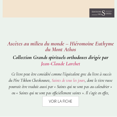
Ascètes au milieu du monde – Hiéromoine Euthyme
du Mont Athos
Collection Grands spirituels orthodoxes dirigée par
Jean-Claude Larchet
Ce livre peut être considéré comme l’équivalent grec du livre à succès
du Père Tikhon Chevkounov,
Saints de tous les jours
, dont le titre russe
pourrait être traduit aussi par « Saints qui ne sont pas au calendrier »
ou « Saints qui ne sont pas officiellement saints ». Il s’agit en effet,
rédigées ou rassemblées par le Hiéromoine Euthyme (l’un des spirituels
VOIR LA FICHE
du Mont Athos les plus connus actuellement) de quarante-trois Vies de
chrétiens qui, en vivant au sein du monde, ont mené une existence