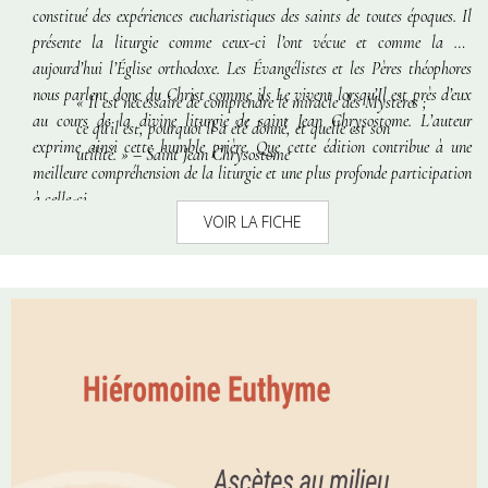
constitué des expériences eucharistiques des saints de toutes époques. Il
présente la liturgie comme ceux-ci l’ont vécue et comme la vit
aujourd’hui l’Église orthodoxe. Les Évangélistes et les Pères théophores
nous parlent donc du Christ comme ils Le vivent lorsqu’Il est près d’eux
« Il est nécessaire de comprendre le miracle des Mystères ;
au cours de la divine liturgie de saint Jean Chrysostome. L’auteur
ce qu’il est, pourquoi il a été donné, et quelle est son
exprime ainsi cette humble prière. Que cette édition contribue à une
utilité. » – Saint Jean Chrysostome
meilleure compréhension de la liturgie et une plus profonde participation
à celle-ci.
VOIR LA FICHE