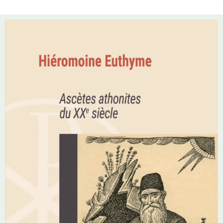
sainte, au même titre que les saints moines aux- quels jusqu’à présent
cette collection « Grands spirituels orthodoxes du XXe siècle » a surtout
rendu hommage. Ils sont de toutes condi- tions : hommes ou femmes,
jeunes ou vieux, célibataires ou mariés, clercs ou – en très grande
majorité – laïcs, exerçant des professions diverses. Ils ont vécu dans le
monde grec – y compris celui de la Cappadoce chrétienne – depuis le
début du XXe siècle jusqu’à ces dernières années. La plupart d’entre eux
sont donc nos contempo- rains. Leur vie, qui fait place à une ascèse
étonnamment rigoureuse, est remplie de prière et de vie liturgique, et
rayonne aussi dans leur milieu social par l’amour qu’elle diffuse, non
seulement en de bonnes paroles ou de bons sentiments, mais aussi en une
aide concrète, gé-néreuse jusqu’au sacrifice complet de soi, apportée au
prochain dans ses diverses difficultés. Ces personnalités sont très
différentes, mais sont unies par « un même esprit et un même cœur ».
Elles témoignent que non seulement une vie spirituelle approfondie peut
être menée de manière constante au milieu du monde, mais que l’idéal
de la sainteté peut y être atteint.