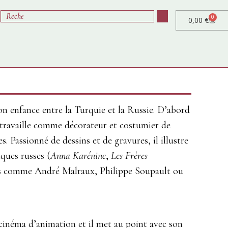
0
0,00
€
on enfance entre la Turquie et la Russie. D’abord
 y travaille comme décorateur et costumier de
. Passionné de dessins et de gravures, il illustre
iques russes (
Anna Karénine
,
Les Frères
ais comme André Malraux, Philippe Soupault ou
e cinéma d’animation et il met au point avec son