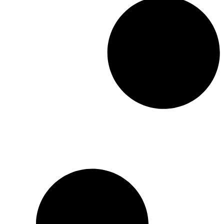
tirage n’a pas été réalisé du
vivant de l’artiste, sont
donc restées en sommeil
pendant soixante-dix ans.
Leur restauration permet
d’offrir pour la première fois
aux lecteurs la vision du
Don Quichotte
d’Alexandre
Alexeïeff.