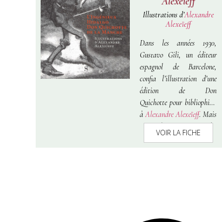
Alexeïeff
Illustrations d’
Alexandre
Alexeïeff
Dans les années 1930,
Gustavo Gili, un éditeur
espagnol de Barcelone,
confia l’illustration d’une
édition de
Don
Quichotte
pour bibliophiles
à
Alexandre Alexeïeff
. Mais
peu de temps après,
VOIR LA FICHE
l’Espagne était plongée
dans la guerre civile et le
projet d’édition fut
abandonné. Pourtant, une
moitié des cent cinquante
illustrations avait déjà été
réalisée. Les plaques de
cuivre, dont le premier