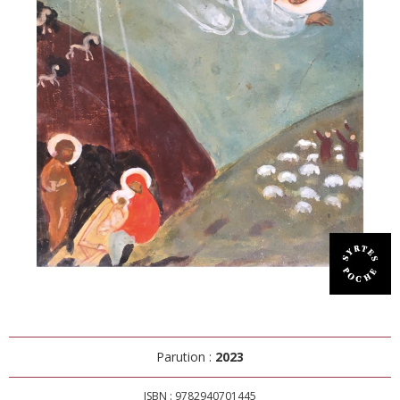
Parution :
2023
ISBN : 9782940701445