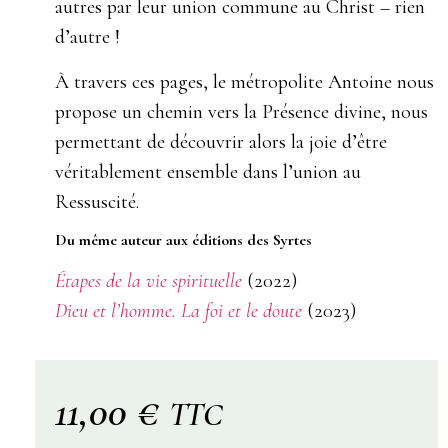
autres par leur
union commune au Christ – rien
d’autre !
À travers ces pages, le métropolite Antoine nous
propose
un
chemin
vers
la
Présence
divine,
nous
permettant de découvrir alors la joie d’être
véritablement ensemble dans l’union au
Ressuscité.
Du même auteur aux éditions des Syrtes
Étapes de la vie spirituelle
(2022)
Dieu et l’homme. La foi et le doute
(2023)
11,00
€
TTC