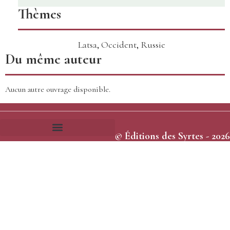
Thèmes
Latsa
,
Occident
,
Russie
Du même auteur
Aucun autre ouvrage disponible.
© Éditions des Syrtes - 2026
Frais et délais d’expédition
Conditions générales de vente