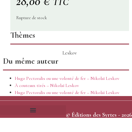
28,00
€
TTC
Rupture de stock
Thèmes
Leskov
Du même auteur
Hugo Pectoralis ou une volonté de fer – Nikolaï Leskov
À couteaux tirés – Nikolaï Leskov
Hugo Pectoralis ou une volonté de fer – Nikolaï Leskov
© Éditions des Syrtes - 2026
Frais et délais d’expédition
Conditions générales de vente