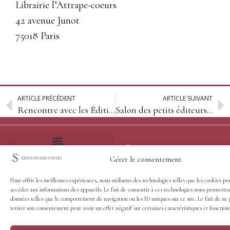
Librairie l’Attrape-coeurs
42 avenue Junot
75018 Paris
ARTICLE PRÉCÉDENT
ARTICLE SUIVANT
Rencontre avec les Éditions des Syrtes à la librairie Les Recyclables
Salon des petits éditeurs – Genève
© Éditions des Syrtes - 2026
Gérer le consentement
Frais et délais d’expédition
Conditions générales de vente
Pour offrir les meilleures expériences, nous utilisons des technologies telles que les cookies po
accéder aux informations des appareils. Le fait de consentir à ces technologies nous permettra
données telles que le comportement de navigation ou les ID uniques sur ce site. Le fait de ne 
retirer son consentement peut avoir un effet négatif sur certaines caractéristiques et fonctions