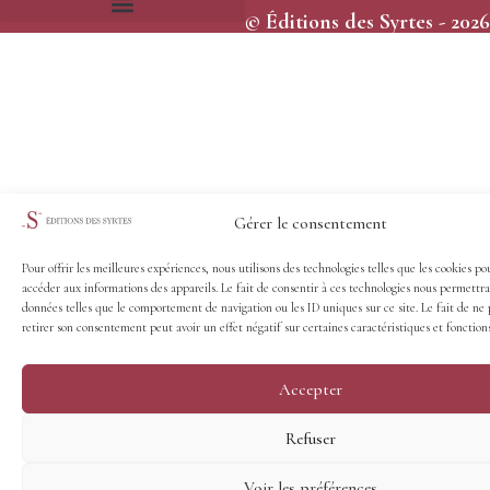
© Éditions des Syrtes - 2026
Frais et délais d’expédition
Conditions générales de vente
Gérer le consentement
Pour offrir les meilleures expériences, nous utilisons des technologies telles que les cookies po
accéder aux informations des appareils. Le fait de consentir à ces technologies nous permettra
données telles que le comportement de navigation ou les ID uniques sur ce site. Le fait de ne 
retirer son consentement peut avoir un effet négatif sur certaines caractéristiques et fonctions
Accepter
Refuser
Voir les préférences