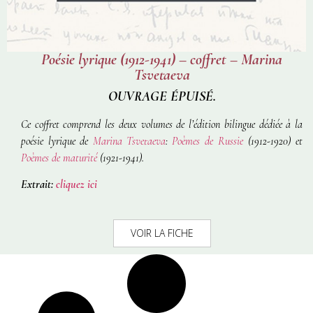
Poésie lyrique (1912-1941) – coffret – Marina
Tsvetaeva
OUVRAGE ÉPUISÉ.
Ce coffret comprend les deux volumes de l’édition bilingue dédiée à la
poésie lyrique de
Marina Tsvetaeva
:
Poèmes de Russie
(1912-1920)
et
Poèmes de maturité
(1921-1941).
Extrait:
cliquez ici
VOIR LA FICHE