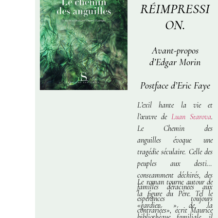
RÉIMPRESSI
ON.
Avant-propos
d’Edgar Morin
Postface d’Eric Faye
L’exil hante la vie et
l’œuvre de
Luan Starova
.
Le Chemin des
anguilles
évoque une
tragédie séculaire. Celle des
peuples aux destins
constamment déchirés, des
Le roman tourne autour de
familles déracinées aux
la figure du Père. Tel le
espérances toujours
«gardien » de la
contrariées», écrit Maurice
bibliothèque familiale, il