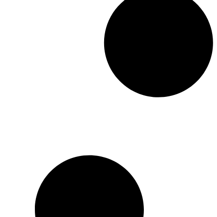
de toutes les couleurs, et sur
le globe rapporté de
Constantinople – on peut
suivre les mouvements des
anguilles.