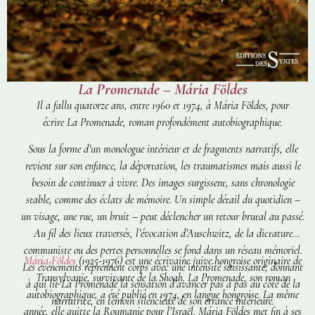
La Promenade – Mária Földes
Il a fallu quatorze ans, entre 1960 et 1974, à Mária Földes, pour
écrire
La Promenade
, roman profondément autobiographique.
Sous la forme d’un monologue intérieur et de fragments narratifs, elle
revient sur son enfance, la déportation, les traumatismes mais aussi le
besoin de continuer à vivre. Des images surgissent, sans chronologie
stable, comme des éclats de mémoire. Un simple détail du quotidien –
un visage, une rue, un bruit – peut déclencher un retour brutal au passé.
Au fil des lieux traversés, l’évocation d’Auschwitz, de la dictature
communiste ou des pertes personnelles se fond dans un réseau mémoriel.
Mária Földes
(1925-1976) est une écrivaine juive hongroise originaire de
Les événements reprennent corps avec une intensité saisissante, donnant
Transylvanie, survivante de la Shoah.
La Promenade
, son roman
à qui lit
La Promenade
la sensation d’avancer pas à pas au côté de la
autobiographique, a été publié en 1974, en langue hongroise. La même
narratrice, en témoin silencieux de son errance intérieure.
année, elle quitte la Roumanie pour l’Israël. Mária Földes met fin à ses