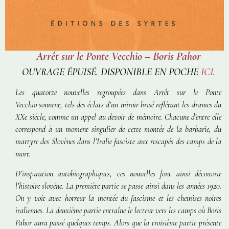
Arrêt sur le Ponte Vecchio – Boris Pahor
OUVRAGE ÉPUISÉ. DISPONIBLE EN POCHE
ICI
.
Les quatorze nouvelles regroupées dans
Arrêt sur le Ponte
Vecchio
sonnent, tels des éclats d’un miroir brisé reflétant les drames du
XXe siècle, comme un appel au devoir de mémoire. Chacune d’entre elle
correspond à un moment singulier de cette montée de la barbarie, du
martyre des Slovènes dans l’Italie fasciste aux rescapés des camps de la
mort.
D’inspiration autobiographiques, ces nouvelles font ainsi découvrir
l’histoire slovène. La première partie se passe ainsi dans les années 1920.
On y voit avec horreur la montée du fascisme et les chemises noires
italiennes. La deuxième partie entraîne le lecteur vers les camps où Boris
Pahor aura passé quelques temps. Alors que la troisième partie présente