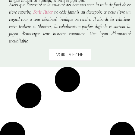
langue imagée de l’auteur, si belle et poétique.
Alors que l’atrocité et la cruauté des hommes sont la toile de fond de ce
livre superbe,
Boris Pahor
ne cède jamais au désespoir, et nous livre un
regard tour à tour désabusé, ironique ou tendre. Il aborde les relations
entre Italiens et Slovènes, la cohabitation parfois difficile et surtout la
façon d’envisager leur histoire commune. Une leçon d’humanité
inoubliable.
VOIR LA FICHE