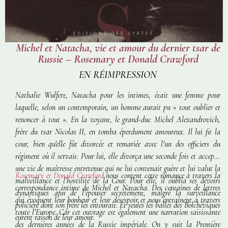
Michel et Natacha, vie et amour du dernier tsar de
Russie – Rosemary et Donald Crawford
EN RÉIMPRESSION
Nathalie Wulfert, Natacha pour les intimes, était une femme pour
laquelle, selon un contemporain, un homme aurait pu « tout oublier et
renoncer à tout ». En la voyant, le grand-duc Michel Alexandrovich,
frère du tsar Nicolas II, en tomba éperdument amoureux. Il lui fit la
cour, bien qu’elle fût divorcée et remariée avec l’un des officiers du
régiment où il servait. Pour lui, elle divorça une seconde fois et accepta
une vie de maîtresse entretenue qui ne lui convenait guère et lui valut la
Rosemary et Donald Crawford
nous content cette romance à travers la
malveillance et l’hostilité de la Cour. Pour elle, il oublia ses devoirs
correspondance intime de Michel et Natacha. Des centaines de lettres
dynastiques afin de l’épouser secrètement, malgré la surveillance
qui évoquent leur bonheur et leur désespoir et nous entraînent à travers
policière dont son frère les entourait. Et seules les balles des Bolchéviques
toute l’Europe. Car cet ouvrage est également une narration saisissante
eurent raison de leur amour.
des dernières années de la Russie impériale. On y suit la Première