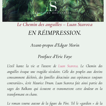
Le Chemin des anguilles – Luan Starova
EN RÉIMPRESSION.
Avant-propos d’Edgar Morin
Postface d’Eric Faye
L’exil hante la vie et l’œuvre de
Luan Starova
.
Le Chemin des
anguilles
évoque une tragédie séculaire. Celle des peuples aux destins
constamment déchirés, des familles déracinées aux espérances toujours
contrariées», écrit Maurice Druon. Luan Starova fait ainsi partie des
sages des Balkans qui écoutent et transmettent cette douleur en la
transformant en chant.
Le roman tourne autour de la figure du Père. Tel le «gardien » de la