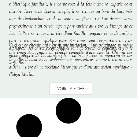
bibliothèque familiale, il incarne tout à la fois mémoire, expérience et
histoire. Revenu de Constantinople, il se retrouve au bord du Lac, près
loin de l’embouchure et de la source du fleuve. Ce Lac devient ainsi
progressivement un personnage à part entière du livre. À l’image de ce
Lac, le Père se trouve à la tête d’une famille, toujours venue de quelque
part et retournant quelque part. Ses livres sont écrits dans tous les
Quel est ce chemin qui n’est ni une initiation, ni un pèlerinage, ni même
alphabets, ses cartes géographiques sont de toutes les couleurs, et sur le
une émigration, mais la pénible conquête d’une vie?
Le Chemin des
globe rapporté de Constantinople – on peut suivre les mouvements des
anguilles
devient
« non seulement une merveilleuse œuvre littéraire mais
anguilles.
aussi un livre d’une poétique historique et d’une dimension mythique »
(Edgar Morin).
VOIR LA FICHE