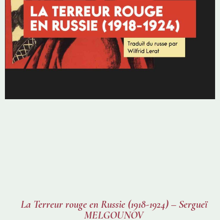
La Terreur rouge en Russie (1918-1924) – Sergueï
MELGOUNOV