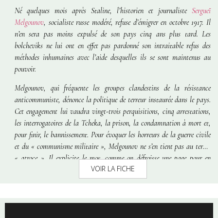
Né quelques mois après Staline, l’historien et journaliste
Sergueï
Melgounov
, socialiste russe modéré, refuse d’émigrer en octobre 1917. Il
n’en sera pas moins expulsé de son pays cinq ans plus tard. Les
bolcheviks ne lui ont en effet pas pardonné son intraitable refus des
méthodes inhumaines avec l’aide desquelles ils se sont maintenus au
pouvoir.
Melgounov, qui fréquente les groupes clandestins de la résistance
anticommuniste, dénonce la politique de terreur instaurée dans le pays.
Cet engagement lui vaudra vingt-trois perquisitions, cinq arrestations,
les interrogatoires de la Tcheka, la prison, la condamnation à mort et,
pour finir, le bannissement. Pour évoquer les horreurs de la guerre civile
et du « communisme militaire », Melgounov ne s’en tient pas au terme
« atroce ». Il explicite le mot, comme on défroisse une page pour en
VOIR LA FICHE
étaler l’insoutenable contenu. La valeur de ses propos est d’autant plus
précieuse qu’il fait parler les victimes et leurs bourreaux, grâce
notamment aux nombreux documents et récits qu’il a pu recueillir. En
ce sens, son témoignage préfigure celui de Soljenitsyne sur le goulag.