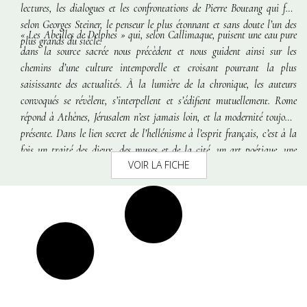
lectures, les dialogues et les confrontations de Pierre Boutang qui fut,
selon Georges Steiner, le penseur le plus étonnant et sans doute l’un des
« Les Abeilles de Delphes » qui, selon Callimaque, puisent une eau pure
plus grands du siècle.
dans la source sacrée nous précèdent et nous guident ainsi sur les
chemins d’une culture intemporelle et croisant pourtant la plus
saisissante des actualités. À la lumière de la chronique, les auteurs
convoqués se révèlent, s’interpellent et s’édifient mutuellement. Rome
répond à Athènes, Jérusalem n’est jamais loin, et la modernité toujours
présente. Dans le lien secret de l’hellénisme à l’esprit français, c’est à la
fois un traité des dieux, des muses et de la cité, un art poétique, une
VOIR LA FICHE
méthode du lire et du penser que livre ici, avec un bonheur et un style
rare, Pierre Boutang.