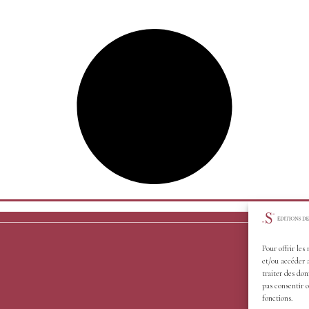
Pour offrir les
et/ou accéder 
traiter des don
pas consentir o
fonctions.