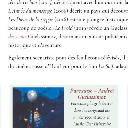
tête de cochon
(2005) décortiquent avec humour noir la s
L’Année du mensonge
(2006) décrit un pays qui découvre
Les Dieux de la steppe
(2016) est une plongée historique 
beaucoup de poésie ;
Le Froid
(2019) révèle un Guelas
des vents
Guelassimov, désormais un auteur publié aux 
historique et d’aventure.
Également scénariste pour des feuilletons télévisés, il 
du cinéma russe d’Honfleur pour le film
La Soif
, adap
Purextase – Andreï
Guelassimov
Purextase
plonge le lecteur
dans l’underground des
années 1990 et 2010, en
Russie. C’est l’itinéraire