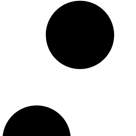
le lecteur a le sentiment de
toucher du doigt ce qu’il
faut d’efforts, d’ingéniosité,
d’intrigues et de hasards
pour parvenir à une
décision politique et
humaine capable
d’influencer l’histoire du
monde. Avec
La Rose des
vents
Guelassimov choisit
de rendre hommage au
roman historique et
d’aventures. Il revisite les
lectures qui ont bercé son
adolescence (et la nôtre !),
se jouant des codes avec un
plaisir facétieux.
Aussi disponible en
grand
format
et
en version