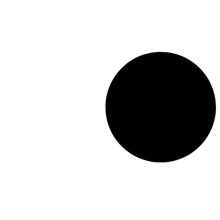
sur la côte pacifique, à
l’embouchure du fleuve
Amour, face à l’île de
Sakhaline. De cette histoire
épique et méconnue, Andreï
Guelassimov tire un
scénario rocambolesque et
savoureux. Sans dissimuler
une certaine jubilation
littéraire, il fait appel tour
à tour à des intrigues
invraisemblables, des
espions écervelés, des
bandits ou des mouchards
qui s’affrontent dans un
suspens où la satire et
l’ironie frôlent souvent le
lyrisme. Plongé au cœur de
ces nombreuses péripéties,