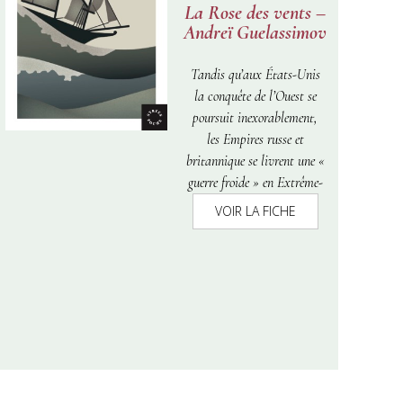
La Rose des vents –
Andreï Guelassimov
Tandis qu’aux États-Unis
la conquête de l’Ouest se
poursuit inexorablement,
les Empires russe et
britannique se livrent une «
guerre froide » en Extrême-
Orient. Guennadi
VOIR LA FICHE
Nevelskoï, navigateur
obstiné, poussé par une
ambition effrénée, obtient
l’autorisation officieuse du
tsar de lancer une
expédition dans cette
région. Son but est de
trouver une voie navigable
sur la côte pacifique, à