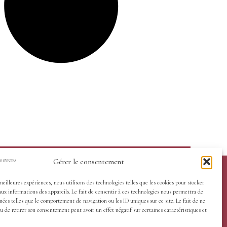
numérique
Du même auteur aux
éditions des Syrtes
Purextase
, 2023
Gérer le consentement
 meilleures expériences, nous utilisons des technologies telles que les cookies pour stocker
aux informations des appareils. Le fait de consentir à ces technologies nous permettra de
nées telles que le comportement de navigation ou les ID uniques sur ce site. Le fait de ne
u de retirer son consentement peut avoir un effet négatif sur certaines caractéristiques et