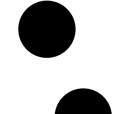
le lecteur a le sentiment de
toucher du doigt ce qu’il
faut d’efforts, d’ingéniosité,
d’intrigues et de hasards
pour parvenir à une
décision politique et
humaine capable
d’influencer l’histoire du
monde. Avec
La Rose des
vents
Guelassimov choisit
de rendre hommage au
roman historique et
d’aventures. Il revisite les
lectures qui ont bercé son
adolescence (et la nôtre !),
se jouant des codes avec un
plaisir facétieux.
Également disponible en
version numérique