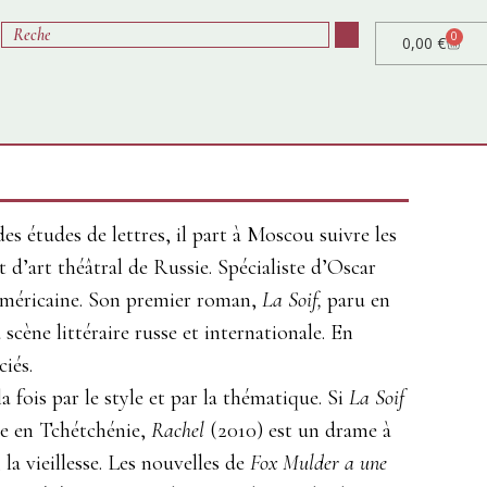
0
0,00
€
s études de lettres, il part à Moscou suivre les
t d’art théâtral de Russie. Spécialiste d’Oscar
o-américaine. Son premier roman,
La Soif,
paru en
scène littéraire russe et internationale. En
iés.
 fois par le style et par la thématique. Si
La Soif
re en Tchétchénie,
Rachel
(2010) est un drame à
 la vieillesse. Les nouvelles de
Fox Mulder a une