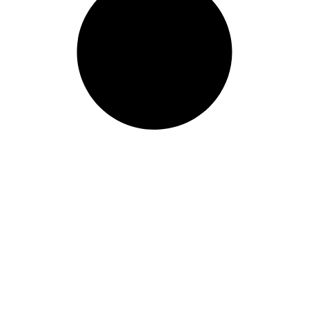
à panser ses plaies, à
trouver l’amour et la
reconnaissance.
Inspiré par
un personnage réel, le
rappeur Basta,
Purextase
est aussi le roman d’une
génération, présentée sans
artifices, dans toute sa
complexité et sa violence et
qui évoque avec audace des
sujets aussi tabous
qu’universels.
Grâce à une
écriture inventive, rythmée,
cinématographique et
poétique,
Andreï
Guelassimov
offre un
roman brillant sur la perte
de soi, la possibilité d’une