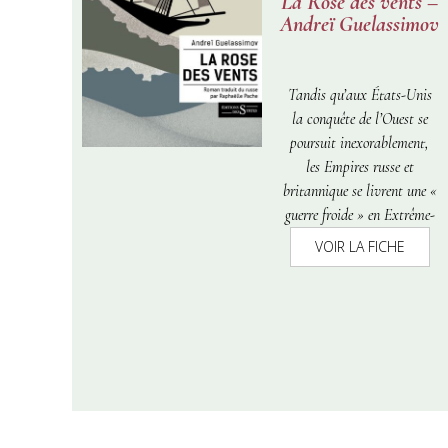
La Rose des vents –
Andreï Guelassimov
Tandis qu’aux États-Unis
la conquête de l’Ouest se
poursuit inexorablement,
les Empires russe et
britannique se livrent une «
guerre froide » en Extrême-
Orient. Guennadi
VOIR LA FICHE
Nevelskoï, navigateur
obstiné, poussé par une
ambition effrénée, obtient
l’autorisation officieuse du
tsar de lancer une
expédition dans cette
région. Son but est de
trouver une voie navigable