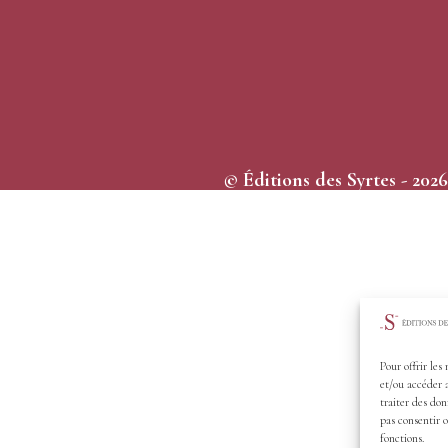
© Éditions des Syrtes - 2026
Pour offrir les
et/ou accéder 
traiter des don
pas consentir o
fonctions.