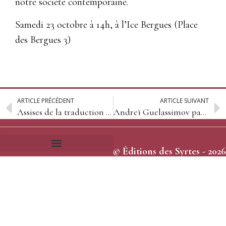
notre société contemporaine.
Samedi 23 octobre à 14h, à l’Ice Bergues (Place
des Bergues 3)
ARTICLE PRÉCÉDENT
ARTICLE SUIVANT
Assises de la traduction – Arles
Andreï Guelassimov parle de « La Rose des vents »
© Éditions des Syrtes - 2026
Frais et délais d’expédition
Conditions générales de vente