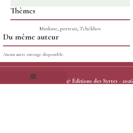
Thèmes
Minkine
,
portrait
,
Tchékhov
Du même auteur
Aucun autre ouvrage disponible.
© Éditions des Syrtes - 2026
Frais et délais d’expédition
Conditions générales de vente