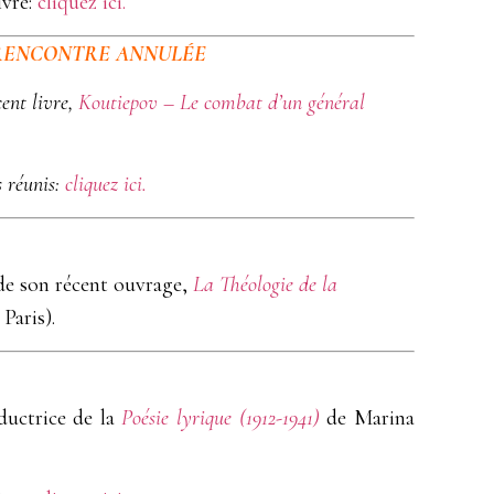
ivre:
cliquez ici.
RENCONTRE ANNULÉE
ent livre,
Koutiepov – Le combat d’un général
s réunis:
cliquez ici.
 de son récent ouvrage,
La Théologie de la
Paris).
ductrice de la
Poésie lyrique (1912-1941)
de Marina