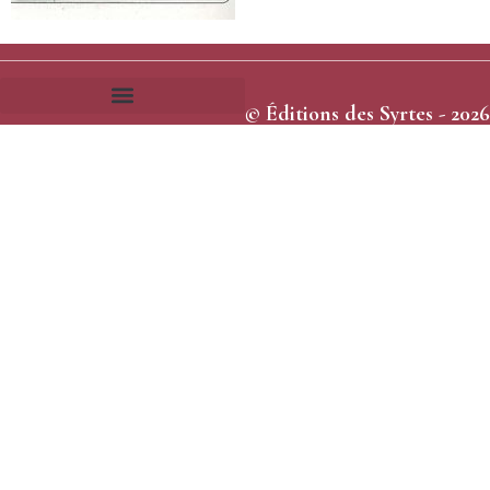
© Éditions des Syrtes - 2026
Frais et délais d’expédition
Conditions générales de vente