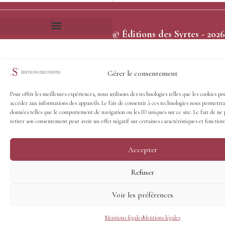
© Éditions des Syrtes - 2026
Frais et délais d’expédition
Conditions générales de vente
Gérer le consentement
Pour offrir les meilleures expériences, nous utilisons des technologies telles que les cookies po
accéder aux informations des appareils. Le fait de consentir à ces technologies nous permettra
données telles que le comportement de navigation ou les ID uniques sur ce site. Le fait de ne 
retirer son consentement peut avoir un effet négatif sur certaines caractéristiques et fonctions
Accepter
Refuser
Voir les préférences
Mentions légales
Mentions légales