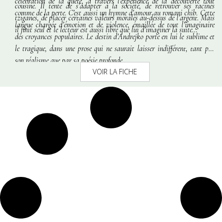
célébration de la quête, à travers l’expérience de la découverte tout
cousine. Il tente de s’adapter à la société, de retrouver ses racines
comme de la perte. C’est aussi un hymne d’amour au
romani chib.
Cette
tziganes, de placer certaines valeurs morales au-dessus de l’argent. Mais
langue chargée d’émotion et de violence, émaillée de tout l’imaginaire
il finit seul et le lecteur est aussi libre que lui d’imaginer la suite…
des croyances populaires. Le destin d’Andrejko porte en lui le sublime et
le tragique, dans une prose qui ne saurait laisser indifférent, tant par
son réalisme que par sa poésie profonde.
VOIR LA FICHE