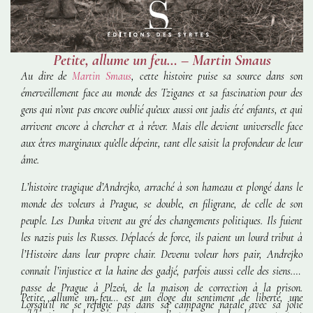
Petite, allume un feu… – Martin Smaus
Au dire de
Martin Smaus
, cette histoire puise sa source dans son
émerveillement face au monde des Tziganes et sa fascination pour des
gens qui n’ont pas encore oublié qu’eux aussi ont jadis été enfants, et qui
arrivent encore à chercher et à rêver. Mais elle devient universelle face
aux êtres marginaux qu’elle dépeint, tant elle saisit la profondeur de leur
âme.
L’histoire tragique d’Andrejko, arraché à son hameau et plongé dans le
monde des voleurs à Prague, se double, en filigrane, de celle de son
peuple. Les Dunka vivent au gré des changements politiques. Ils fuient
les nazis puis les Russes. Déplacés de force, ils paient un lourd tribut à
l’Histoire dans leur propre chair. Devenu voleur hors pair, Andrejko
connaît l’injustice et la haine des gadjé, parfois aussi celle des siens. Il
passe de Prague à Plzeň, de la maison de correction à la prison.
Petite, allume un feu…
est un éloge du sentiment de liberté, une
Lorsqu’il ne se réfugie pas dans sa campagne natale avec sa jolie