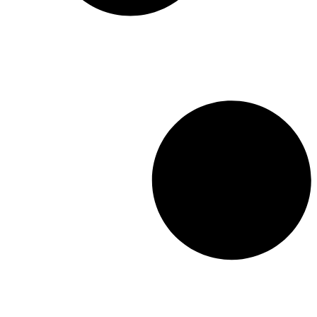
orthodoxes que les saints
qui, non seulement ont vécu
avant le schisme occidental
de 1054, mais qui
confessent également la foi
orthodoxe et n’adhèrent à
aucune doctrine étrangère à
la foi des Pères. L’Église
orthodoxe russe ayant
incorporé dans son
sanctoral les saints helvètes
antérieurs au schisme, et
leur ayant dédié un office
liturgique et une fête
annuelle, cet ouvrage
permet de mieux les
connaître. Les vies des
saints orthodoxes de la
terre d’Helvétie sont