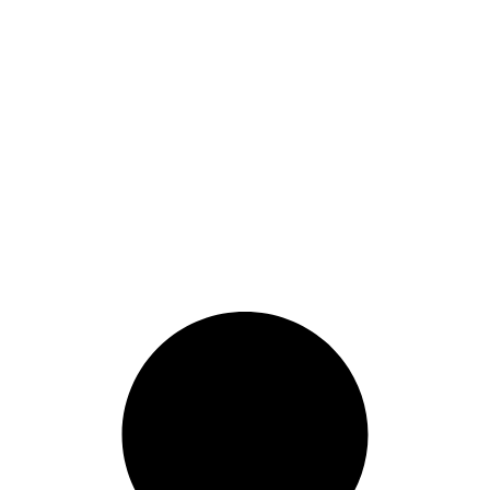
puisse nuire à l’individu ou
à la collectivité.
Une
réflexion pertinente,
accessible et engageante sur
l’identité et la place de la
Suisse dans le monde.