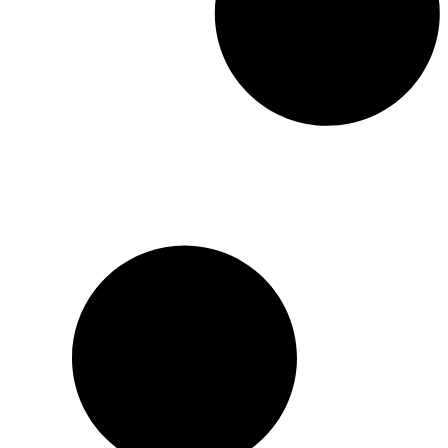
locaux qui devaient être
célébrés par l’Église a été
décidée lors d’une assemblée
des évêques en Europe
occidentale présidée par
l’archevêque Jean (futur
saint Jean de Changhaï et
de San Francisco), les 16-17
septembre 1952 à Genève.
Parmi eux se trouvaient
déjà quelques saints de la
terre d’Helvétie : saint
Colomban, saint Gall,
saint Fridolin, et sainte
Clotilde. Le choix des
saints orthodoxes qui
figurent dans ce recueil n’est
pas arbitraire. En principe,
ne sont considérés comme