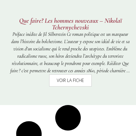
Que faire? Les hommes nouveaux – Nikolaï
Tchernychevski
Préface inédite de Jil Silberstein Ce roman politique est un marqueur
dans l’histoire du bolchevisme. L’auteur y expose son idéal de vie et sa
vision d’un socialisme qui le rend proche des utopistes. Emblème du
radicalisme russe, son héros deviendra l’archétype du terroriste
révolutionnaire, et beaucoup le prendront pour exemple. Rééditer
Que
faire ?
c’est permettre de retrouver ces années 1860, période charnière où
émerge en Russie l’intelligentsia, un nouveau groupe social ouvert à la
VOIR LA FICHE
pensée politique occidentale, tout en restant arc-bouté sur les refus
slavophiles envers la culture libérale bourgeoise européenne.