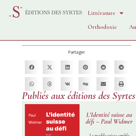
Littérature
Orthodoxie
Au
Partager
Publiés aux éditions des Syrtes
L’Identité suisse au
défi – Paul Widmer
Le modèle suisse semble