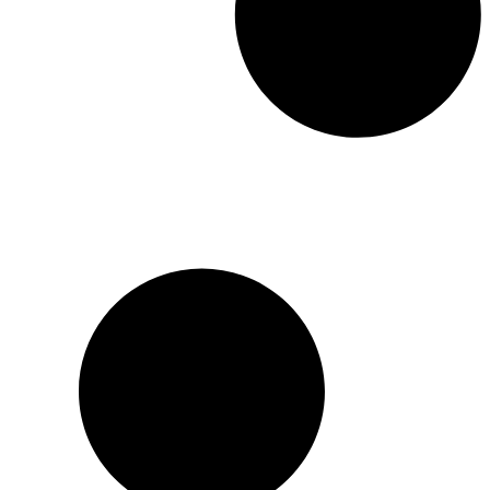
chose à offrir… À part
l’essentiel : la liberté.
L’Identité suisse au défi
est
un plaidoyer sans
équivoque pour une certaine
vision de la Suisse et pour
la préservation de ses
acquis historiques. Paul
Widmer milite pour une
plus grande fermeté dans
l’affirmation de ses
différences afin d’éviter tout
alignement derrière des
attentes non partagées par
tous, en particulier
concernant sa neutralité. Le
modèle suisse devrait
préserver et renforcer sa
singularité sans que cela