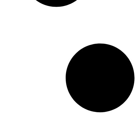
puisse nuire à l’individu ou
à la collectivité.
Une
réflexion pertinente,
accessible et engageante sur
l’identité et la place de la
Suisse dans le monde.