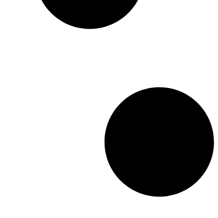
régression, une réorientation
de la construction
européenne dans le sens
d’un fédéralisme assumé
constituerait un fabuleux
pas en avant, un saut
qualitatif vers un horizon
que l’on peut d’ores et déjà
appréhender. Il exige moins
d’audace que de volonté.
Mais la construction
politique de l’Europe
implique une véritable
révolution mentale : faire
confiance au peuple.