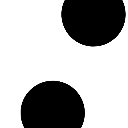
germanique, Guy Mettan
démontre, au terme d’une
analyse sans concession des
dysfonctionnements
européens, que l’Europe
pourrait connaître le même
destin si elle ne parvient
pas à se constituer en État
libre, indépendant,
démocratique et souverain.
Le modèle existe, la Suisse
l’applique avec succès
depuis cent cinquante ans.
Il repose sur la démocratie
et la volonté de peuples
divers de vivre ensemble.
Pourquoi l’Europe ne
réussirait-elle pas à en faire
autant ? Loin d’être une