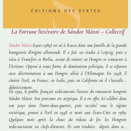
La Fortune littéraire de Sándor Márai – Collectif
Sándor Márai
(1900-1989) est né à Kassa dans une famille de la grande
bourgeoisie d’origine allemande. Il a fait ses études à Leipzig, puis a
vécu à Francfort et Berlin, avant de rentrer en Hongrie se consacrer à
l’écriture. Opposé à toute forme de domination politique, il se refusera
avec détermination à une Hongrie alliée à l’Allemagne. En 1948, il
choisit l’exil, en France, en Italie, puis en Californie où il s’installera
définitivement.
En 1992, le public français redécouvrait l’œuvre du romancier hongrois
Sándor Márai. Son parcours est atypique. Il a en effet été célébré dans
son pays dans l’entre-deux-guerres, puis occulté sous le régime
soviétique, poussé à l’exil en 1948 et mort aux États-Unis en 1989.
Quelques mois après la chute du rideau de fer, les Hongrois
redécouvraient ses chefs-d’œuvres. Ils sont traduits depuis dans une