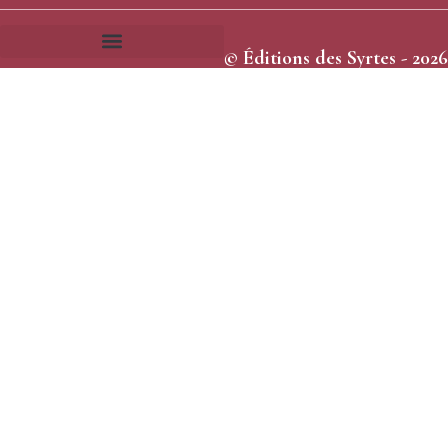
© Éditions des Syrtes - 2026
Frais et délais d’expédition
Conditions générales de vente