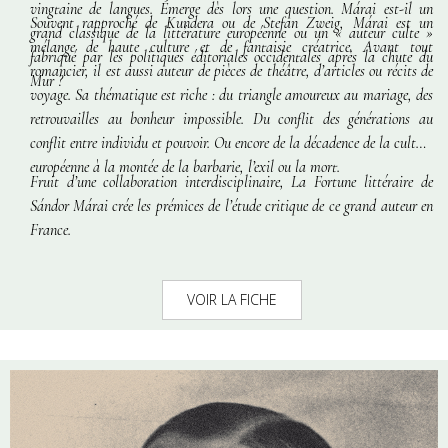
vingtaine de langues. Émerge dès lors une question. Márai est-il un
Souvent rapproché de Kundera ou de Stefan Zweig, Márai est un
grand classique de la littérature européenne ou un « auteur culte »
mélange de haute culture et de fantaisie créatrice. Avant tout
fabriqué par les politiques éditoriales occidentales après la chute du
romancier, il est aussi auteur de pièces de théâtre, d’articles ou récits de
Mur ?
voyage. Sa thématique est riche : du triangle amoureux au mariage, des
retrouvailles au bonheur impossible. Du conflit des générations au
conflit entre individu et pouvoir. Ou encore de la décadence de la culture
européenne à la montée de la barbarie, l’exil ou la mort.
Fruit d’une collaboration interdisciplinaire,
La Fortune littéraire de
Sándor Márai
crée les prémices de l’étude critique de ce grand auteur en
France.
VOIR LA FICHE