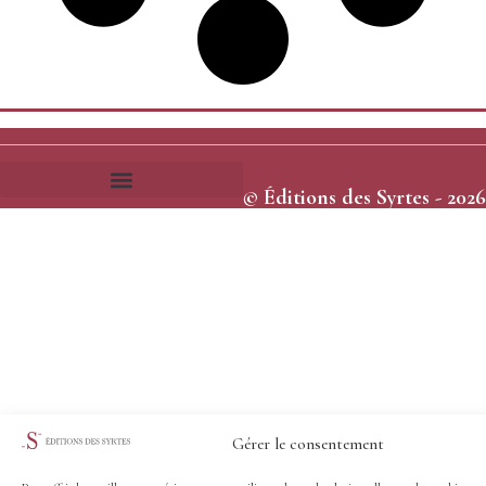
© Éditions des Syrtes - 2026
Frais et délais d’expédition
Conditions générales de vente
Gérer le consentement