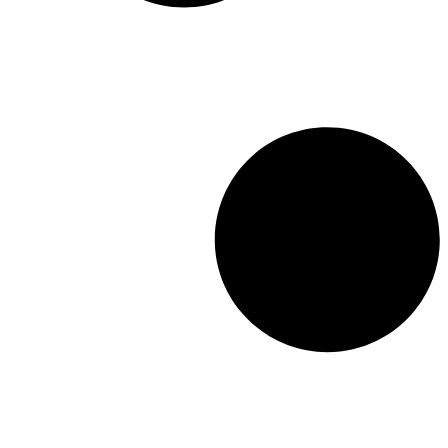
tout à leurs propres soucis,
vivent sans problème, ou
même sans s’en rendre
compte ». Chaque mot est
juste, pesé, et rend
admirablement les
angoisses, les pensées
intimes de ces enfants
malmenés par la vie ou
dans l’incompréhension du
monde des adultes. Écrites
entre 1946 et 1960, ces
nouvelles montrent la
finesse d’Andrić dans l’art
du portrait et la suggestion,
et annoncent l’importance
qu’il accordera toute sa vie
à la responsabilité
humaine, à l’ambiguïté