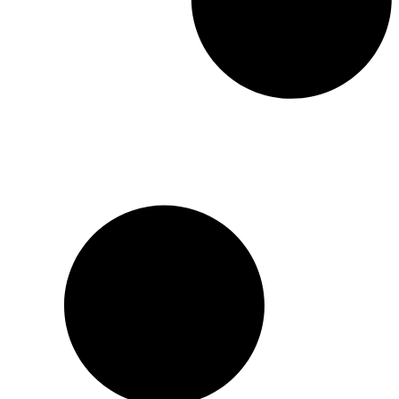
et qui, en dernier lieu,
apparaît comme l’unique
issue d’une situation
inextricable. Chacune des
nouvelles met en scène un
enfant encore pur, naïf,
confronté à la peur, aux
difficultés, aux
cauchemars, à la violence
aussi. Un événement va le
transformer, souvent le
durcir, le culpabiliser. Il
s’agit de ces « incidents
minimes, invisibles et
néanmoins funestes qui
brisent ces petits d’hommes
que nous nommons des
enfants, et que nos aînés,