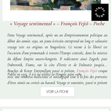
« Voyage sentimental » – François Fejtö – Poche
Dans
Voyage sentimental
, après un an d’emprisonnement politique au
début des années 1930, un jeune écrivain entreprend un long et salutaire
voyage vers ses origines en Yougoslavie. Ce retour à la liberté est
l’occasion d’une promenade à travers l’Europe centrale, dans les miettes
du défunt Empire austro-hongrois. Il redécouvre ainsi Zagreb, puis
Dubrovnik, Fiume, sur la côte d’Istrie et de Dalmatie jusqu’aux
Bouches de Kotor. Entremêlant passé et présent,
François Fejtö
croque
Publié en 1935, il n’a été réédité en Hongrie qu’en 1989.
avec une tendresse malicieuse et nostalgique tout à la fois des portraits
d’êtres aimés ou croisés au hasard. Voyage et souvenirs, passé et présent
se succèdent au fil des pages organisées comme un journal de voyage.
VOIR LA FICHE
Volontairement lyrique, le livre révèle un aspect peu connu de cet
éminent historien et analyste politique, à l’aurore de son talent.