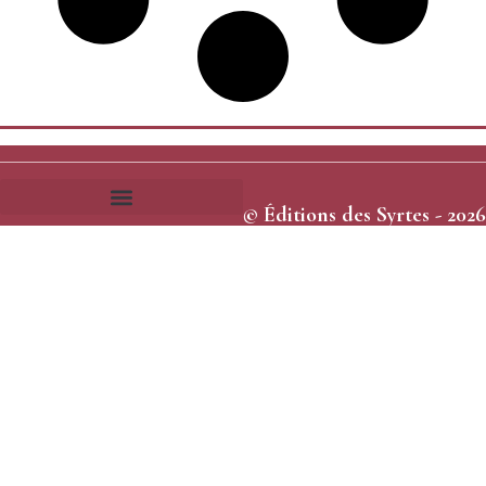
© Éditions des Syrtes - 2026
Frais et délais d’expédition
Conditions générales de vente