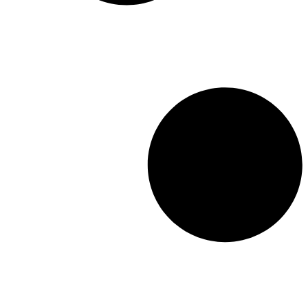
comique, est une satire
virulente des mœurs
locales.