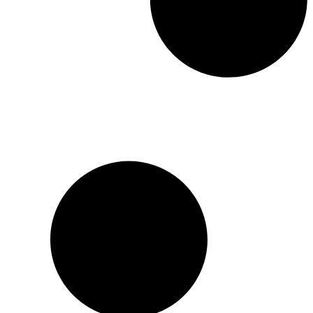
mais, projeté dans l’univers
inconnu de la Russie
profonde et de ses
habitants, un incident
stupide provoquera sa
chute. Il se dispute avec
Safronytch, paysan veule,
paresseux et ivrogne qui
gagne son procès, mais
meurt rapidement
d’alcoolisme. Tous les deux
sont des victimes :
Pectoralis, l’Allemand
imbu de sa supériorité
nationale et de son savoir-
faire, et Safronytch,
héritier du laisser-aller
général. Un récit en forme
de charge qui, au-delà du